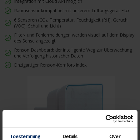
Integration mit Cloud API möglich
Raumsensor kompatibel mit unserem Lüftungsgerät Flux
6 Sensoren (CO₂, Temperatur, Feuchtigkeit (RH), Geruch
(VOC), Schall und Licht)
Filter- und Fehlermeldungen werden visuell auf dem Display
des Sense angezeigt
Renson Dashboard: der intelligente Weg zur Überwachung
und Verfolgung historischer Daten
Einzigartiger Renson-Komfort-Index
Toestemming
Details
Over