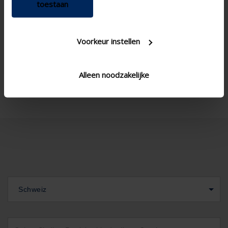
toestaan
Technische Spezifikationen
Voorkeur instellen
App
CO2-Sensor
Air quality detection
sensors
Alleen noodzakelijke
Schweiz