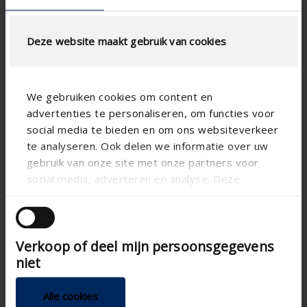
Deze website maakt gebruik van cookies
We gebruiken cookies om content en
advertenties te personaliseren, om functies voor
social media te bieden en om ons websiteverkeer
te analyseren. Ook delen we informatie over uw
gebruik van onze site met onze partners voor
social media, adverteren en analyse. Deze
partners kunnen deze gegevens combineren met
andere informatie die u aan ze heeft verstrekt of
die ze hebben verzameld op basis van uw gebruik
Verkoop of deel mijn persoonsgegevens
van hun services.
niet
Alle cookies