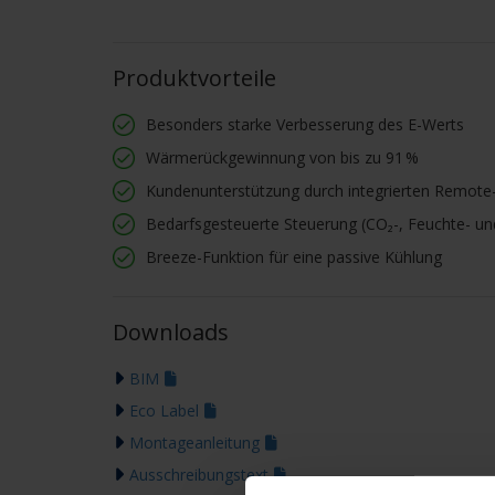
Produktvorteile
Besonders starke Verbesserung des E-Werts
Wärmerückgewinnung von bis zu 91 %
Kundenunterstützung durch integrierten Remote-
Bedarfsgesteuerte Steuerung (CO₂-, Feuchte- u
Breeze-Funktion für eine passive Kühlung
Downloads
BIM
Eco Label
Montageanleitung
Ausschreibungstext