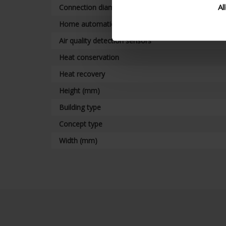
Al
Connection diameter
Home automation
Air quality detection sensors
Heat conservation
Heat recovery
Height (mm)
Building type
Concept type
Width (mm)