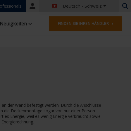
Deutsch - Schweiz
Portal
ofessionals
login
Niederländisch - Belgien
Neuigkeiten
FINDEN SIE IHREN HÄNDLER ›
Französisch - Belgien
Niederländisch - Niederlande
Deutsch - Deutschland
Französisch - Frankreich
Worldwide
Englisches - Vereinigtes Königreich
Französisch- Luxemburg
Deutsch - Österreich
Deutsch - Schweiz
Französisch - Schweiz
Tschechisch - Tschechische Republik
ch an der Wand befestigt werden. Durch die Anschlüsse
Ungarisch - Ungarn
 kann die Deckenmontage sogar von nur einer Person
Italienisch - Italien
t es Energie, weil es wenig Energie verbraucht sowie
Polnisch - Polen
r Energierechnung.
Spanisch - Spanien