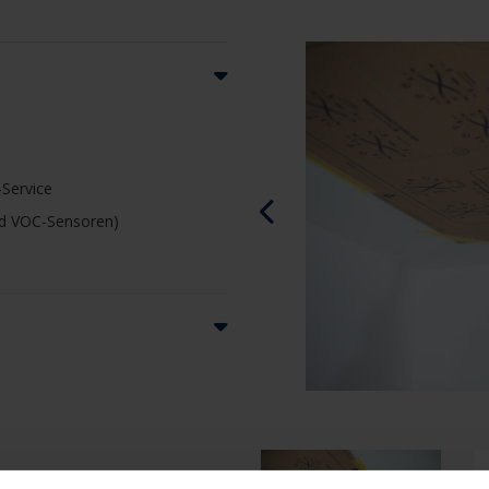

Service
nd VOC-Sensoren)