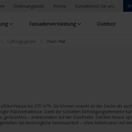
ome
Stellenangebote
Presse
Kontaktieren Sie uns
Pr
tung
Fassadenverkleidung
Outdoor
>
Lüftungsgeräte
>
Flux+ Flat
 Luftdurchlässe bis 370 m³/h. Sie können sowohl an der Decke als au
 beengte Platzverhältnisse. Dank der schnellen Befestigungselemente
 geräuschlos – insbesondere auf der Zuluftseite. Darüber hinaus spar
o genießen Sie bestmögliche Innenraumluft – ohne Mehrkosten auf de