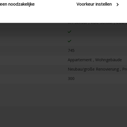
Ø 160
leen noodzakelijke
Voorkeur instellen
Steuerung des Lüftungssystems
RH-Sensor , VOC-Sensor , CO2-
745
Appartement , Wohngebäude
Neubau/große Renovierung , Pr
300