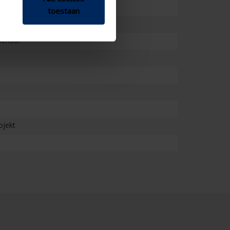
toestaan
Sensor
ojekt