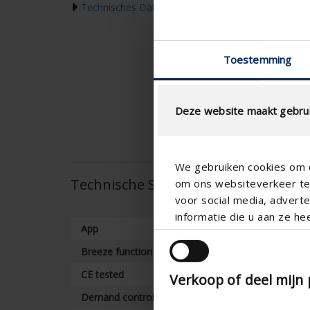
Technisches Datenblatt
Toestemming
Deze website maakt gebrui
We gebruiken cookies om c
Technische Spezifikationen
om ons websiteverkeer te 
voor social media, adver
informatie die u aan ze he
App
Breeze function
CE tested
Verkoop of deel mijn
Demand control