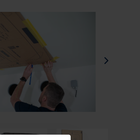
Dänisch - Dänemark
Schwedisch - Schweden
Englisch - Irland
Englisch - Kanada
Nahen Osten
Russisch - Russland
Chinesisch - China