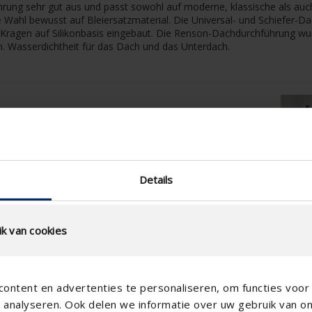
rung sehr gut aus und passt sowohl auf moderne, klassische als auc
e Wahl bewusst auf Bleiersatzmaterial. Die Universal- und Schiefer-
len Kragen auf Silikonbasis eingebaut. Die Renson-Dachdurchführung 
. Wasserdichtheit für das Dach und das Unterdach.
Details
k van cookies
ontent en advertenties te personaliseren, om functies voor 
analyseren. Ook delen we informatie over uw gebruik van o