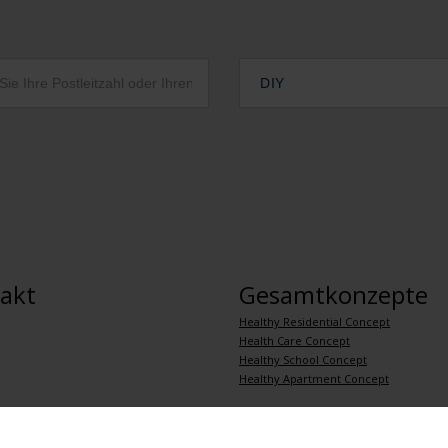
DIY
akt
Gesamtkonzepte
Healthy Residential Concept
Health Care Concept
Healthy School Concept
Healthy Apartment Concept