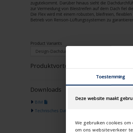
zugutekommt. Darüber hinaus sieht die Dachdurchfüh
zur Vermeidung von Bleistreifen auf dem Dach fiel di
Die Flex wird mit einem robusten, bleifreien, flexib
Betrieb von Renson-Lüftungssystemen zu garantieren
Product Variants
Produktvorteile
Toestemming
Downloads
Deze website maakt gebrui
BIM
Technisches Datenblatt
We gebruiken cookies om c
om ons websiteverkeer te 