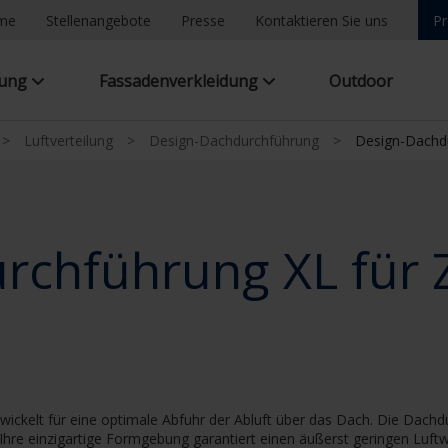
ome
Stellenangebote
Presse
Kontaktieren Sie uns
Pr
tung
Fassadenverkleidung
Outdoor
>
Luftverteilung
>
Design-Dachdurchführung
>
Design-Dachdu
rchführung XL für 
kelt für eine optimale Abfuhr der Abluft über das Dach. Die Dachdu
Ihre einzigartige Formgebung garantiert einen äußerst geringen Luf