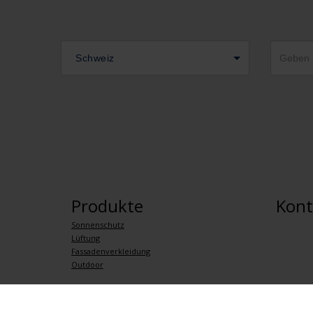
Schweiz
Produkte
Kont
Sonnenschutz
Lüftung
Fassadenverkleidung
Outdoor