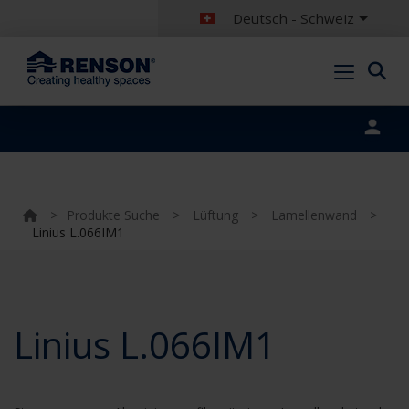
Deutsch - Schweiz
Portal login
>
Produkte Suche
>
Lüftung
>
Lamellenwand
>
Linius L.066IM1
Linius L.066IM1