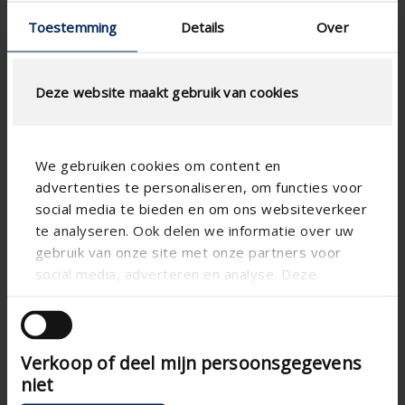
Berechnung
Toestemming
Details
Over
Type Maschendraht
Deze website maakt gebruik van cookies
We gebruiken cookies om content en
LUFTSTROMBERECHNUNG
advertenties te personaliseren, om functies voor
social media te bieden en om ons websiteverkeer
te analyseren. Ook delen we informatie over uw
Technische spezifikationen
gebruik van onze site met onze partners voor
social media, adverteren en analyse. Deze
Physischer freier
32
partners kunnen deze gegevens combineren met
Querschnitt (%)
andere informatie die u aan ze heeft verstrekt of
Lamellenabstand (mm)
66
die ze hebben verzameld op basis van uw gebruik
Verkoop of deel mijn persoonsgegevens
van hun services.
technical.standaardgaastype
-
niet
technical.ip_klasse
-