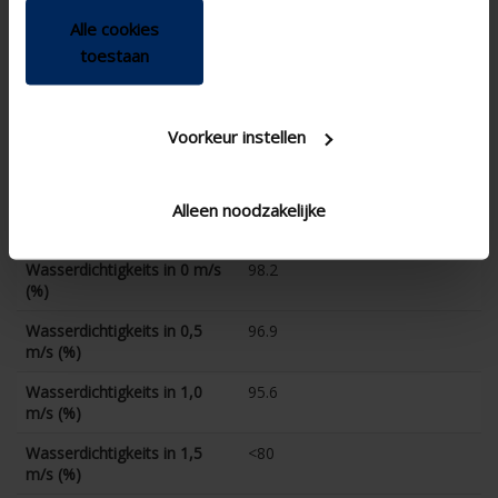
Alle cookies
technical.lameldiepte_mm
55
toestaan
Gesamt Gittertiefe (mm)
-
K-Faktor (Zufuhr)
#REF!
Voorkeur instellen
CE-Koeffizient
0.245
K-Faktor (Abfuhr)
-
Alleen noodzakelijke
CD-Koeffizient
-
Wasserdichtigkeits in 0 m/s
98.2
(%)
Wasserdichtigkeits in 0,5
96.9
m/s (%)
Wasserdichtigkeits in 1,0
95.6
m/s (%)
Wasserdichtigkeits in 1,5
<80
m/s (%)