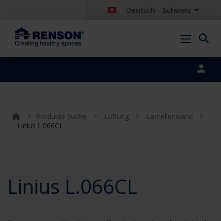
Deutsch - Schweiz
Portal login
>
Produkte Suche
>
Lüftung
>
Lamellenwand
>
Linius L.066CL
Linius L.066CL