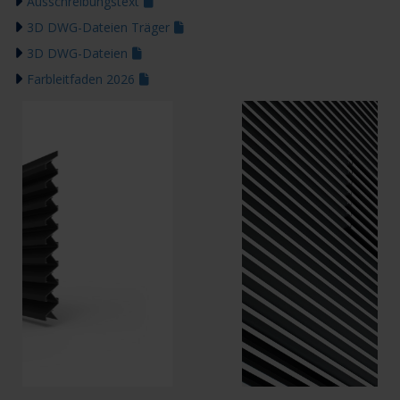
Ausschreibungstext
3D DWG-Dateien Träger
3D DWG-Dateien
Farbleitfaden 2026