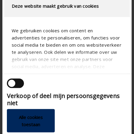
Deze website maakt gebruik van cookies
LUFTSTROMBERECHNUNG
We gebruiken cookies om content en
advertenties te personaliseren, om functies voor
Technische spezifikationen
social media te bieden en om ons websiteverkeer
te analyseren. Ook delen we informatie over uw
gebruik van onze site met onze partners voor
Lamellenabstand (mm)
66
social media, adverteren en analyse. Deze
technical.standaardgaastype
-
partners kunnen deze gegevens combineren met
andere informatie die u aan ze heeft verstrekt of
technical.ip_klasse
-
die ze hebben verzameld op basis van uw gebruik
technical.lameldiepte_mm
55
Verkoop of deel mijn persoonsgegevens
van hun services.
niet
Gesamt Gittertiefe (mm)
-
K-Faktor (Zufuhr)
-
Alle cookies
toestaan
CE-Koeffizient
-