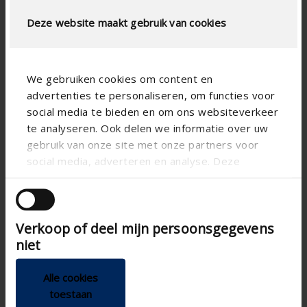
Physischer freier
49
Querschnitt (%)
Deze website maakt gebruik van cookies
Lamellenabstand (mm)
50
technical.standaardgaastype
-
We gebruiken cookies om content en
technical.ip_klasse
-
advertenties te personaliseren, om functies voor
social media te bieden en om ons websiteverkeer
technical.lameldiepte_mm
41
te analyseren. Ook delen we informatie over uw
Gesamt Gittertiefe (mm)
-
gebruik van onze site met onze partners voor
social media, adverteren en analyse. Deze
K-Faktor (Zufuhr)
12.6
partners kunnen deze gegevens combineren met
CE-Koeffizient
0.282
andere informatie die u aan ze heeft verstrekt of
die ze hebben verzameld op basis van uw gebruik
K-Faktor (Abfuhr)
8.91
Verkoop of deel mijn persoonsgegevens
van hun services.
niet
CD-Koeffizient
0.335
Wasserdichtigkeits in 0 m/s
-
Alle cookies
(%)
toestaan
Wasserdichtigkeits in 0,5
-