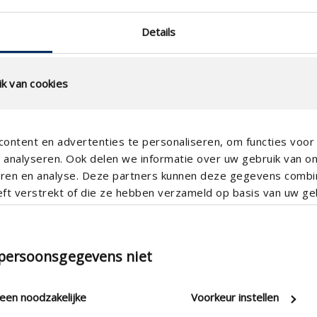
K-Faktor (Abfuhr)
Details
CD-Koeffizient
Wasserdichtigkeits in 0 m/s
(%)
k van cookies
Wasserdichtigkeits in 0,5
m/s (%)
ontent en advertenties te personaliseren, om functies voor 
Wasserdichtigkeits in 1,0
analyseren. Ook delen we informatie over uw gebruik van o
m/s (%)
teren en analyse. Deze partners kunnen deze gegevens comb
Wasserdichtigkeits in 1,5
eft verstrekt of die ze hebben verzameld op basis van uw geb
m/s (%)
Wasserdichtigkeits in 2,0
m/s (%)
 persoonsgegevens niet
Wasserdichtigkeits in 2,5
m/s (%)
leen noodzakelijke
Voorkeur instellen
Wasserdichtigkeits in 3,0
m/s (%)