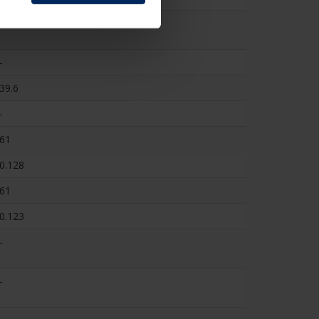
-
-
39.6
-
61
0.128
61
0.123
-
-