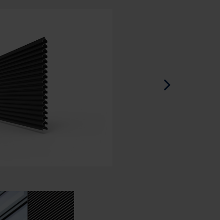
Spanisch - Spanien
Dänisch - Dänemark
Norwegian - Norway
Schwedisch - Schweden
Englisch - Irland
Englisch - Kanada
Nahen Osten
Russisch - Russland
Chinesisch - China