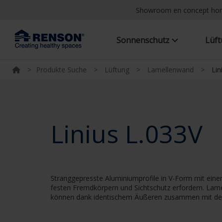
Showroom en concept h
Sonnenschutz
Lüf
>
Produkte Suche
>
Lüftung
>
Lamellenwand
>
Lin
Linius L.033V
Stranggepresste Aluminiumprofile in V-Form mit ein
festen Fremdkörpern und Sichtschutz erfordern. Lamel
können dank identischem Äußeren zusammen mit den