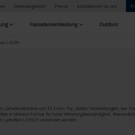
ome
Stellenangebote
Presse
Kontaktieren Sie uns
Pr
tung
Fassadenverkleidung
Outdoor
ius L.033V
em Lamellenabstand von 33,3 mm. Für „Risiko“-Anwendungen, wie Traf
len in kleinem Format für hohe Witterungsbeständigkeit. Wasserdicht
 Lamellen L.033.01 verwendet werden.