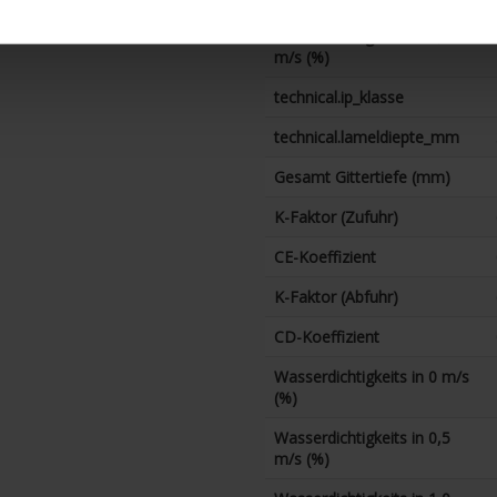
Wasserdichtigkeits in 3,5
m/s (%)
technical.ip_klasse
technical.lameldiepte_mm
Gesamt Gittertiefe (mm)
K-Faktor (Zufuhr)
CE-Koeffizient
K-Faktor (Abfuhr)
CD-Koeffizient
Wasserdichtigkeits in 0 m/s
(%)
Wasserdichtigkeits in 0,5
m/s (%)