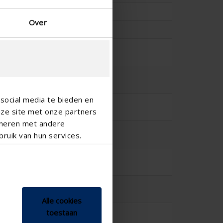
61
Over
0.123
-
-
social media te bieden en
-
nze site met onze partners
ineren met andere
-
ruik van hun services.
-
-
Alle cookies
-
toestaan