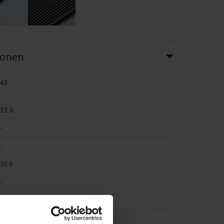
ionen
43
33.3
-
-
39.6
-
61
0.128