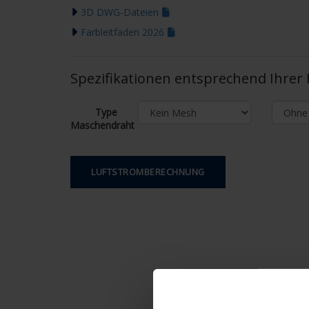
3D DWG-Dateien
Farbleitfaden 2026
Spezifikationen entsprechend Ihre
Type
Maschendraht
LUFTSTROMBERECHNUNG