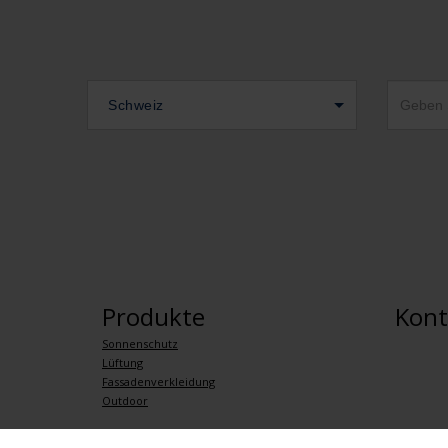
Schweiz
Produkte
Kont
Sonnenschutz
Lüftung
Fassadenverkleidung
Outdoor