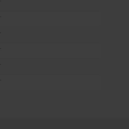
-
-
-
-
-
-