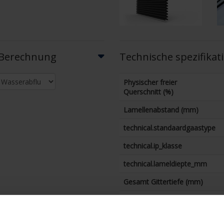
r Berechnung
Technische spezifikat
Physischer freier
Querschnitt (%)
Lamellenabstand (mm)
technical.standaardgaastype
technical.ip_klasse
technical.lameldiepte_mm
Gesamt Gittertiefe (mm)
K-Faktor (Zufuhr)
CE-Koeffizient