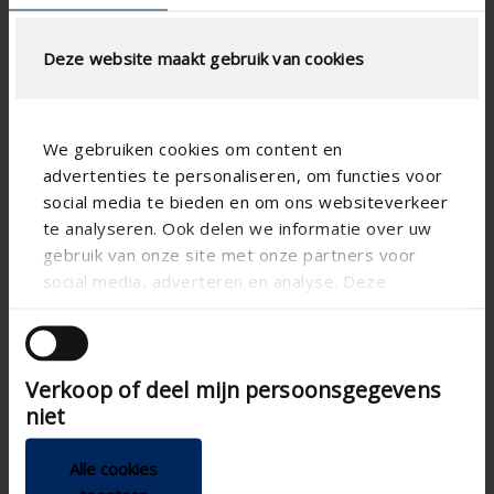
Spezifikationen entsprechend Ihrer
Berechnung
Deze website maakt gebruik van cookies
Type Maschendraht
We gebruiken cookies om content en
advertenties te personaliseren, om functies voor
social media te bieden en om ons websiteverkeer
te analyseren. Ook delen we informatie over uw
LUFTSTROMBERECHNUNG
gebruik van onze site met onze partners voor
social media, adverteren en analyse. Deze
Technische spezifikationen
partners kunnen deze gegevens combineren met
andere informatie die u aan ze heeft verstrekt of
die ze hebben verzameld op basis van uw gebruik
Physischer freier
50
Verkoop of deel mijn persoonsgegevens
Querschnitt (%)
van hun services.
niet
Lamellenabstand (mm)
33.3
technical.standaardgaastype
-
Alle cookies