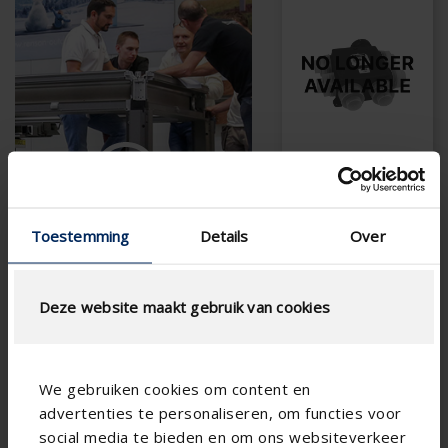
Cube
C+‑Lüftungssystem
Toestemming
Details
Over
(nicht mehr
Wir helfen Ihnen gerne
erhältlich)
bei der Auswahl des richtigen
Ist nicht mehr
Deze website maakt gebruik van cookies
Produkt.
erhältlich
Ersatzteile sind
noch verfügbar
UM BERATUNG FRAGEN
Wartung ist
We gebruiken cookies om content en
noch möglich
advertenties te personaliseren, om functies voor
Entdecken Sie
social media te bieden en om ons websiteverkeer
Healthbox Go