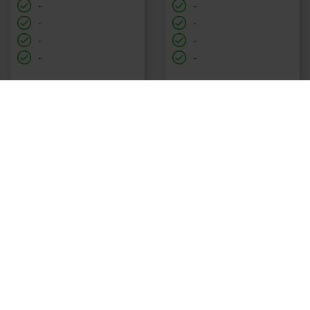
-
-
-
-
-
-
-
-
Mehrere Resultate
DIE ERGEBNISSE SPEICHERN