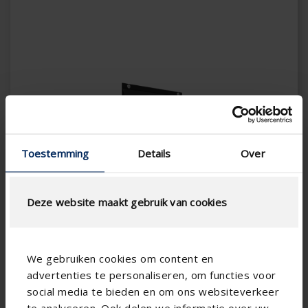
Toestemming
Details
Over
Deze website maakt gebruik van cookies
We gebruiken cookies om content en
advertenties te personaliseren, om functies voor
social media te bieden en om ons websiteverkeer
Fassadendurchführungsgitter Ø150 schwarz
te analyseren. Ook delen we informatie over uw