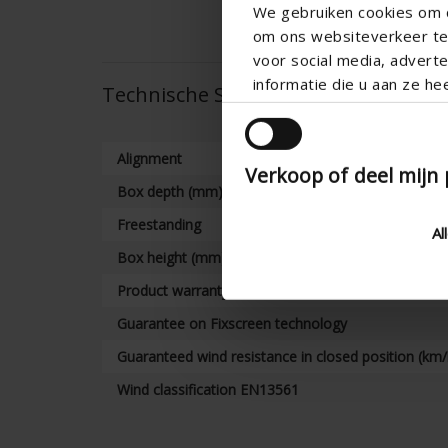
We gebruiken cookies om c
om ons websiteverkeer te 
voor social media, adver
informatie die u aan ze he
Technische Spezifikationen
Alignment
Verkoop of deel mijn
Box depth (mm)
Freestanding
Al
Box height (mm)
Product warranty
Guarantee on Fixscreen technology
Guaranteed wind resistance in closed position (km/
Wind classification EN13561