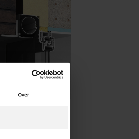
Dänisch - Dänemark
Norwegian - Norway
Schwedisch - Schweden
Englisch - Irland
Englisch - Kanada
Nahen Osten
Russisch - Russland
Chinesisch - China
Over