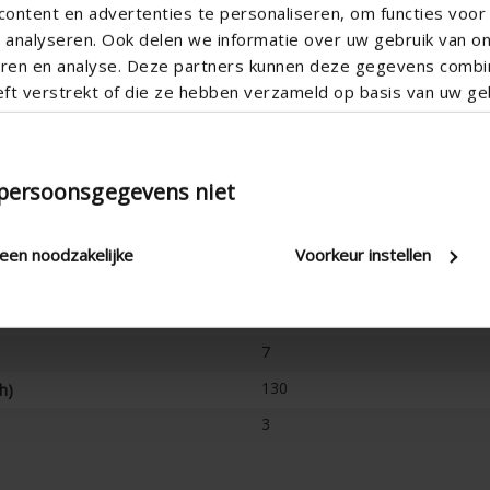
ontent en advertenties te personaliseren, om functies voor 
analyseren. Ook delen we informatie over uw gebruik van o
teren en analyse. Deze partners kunnen deze gegevens comb
eft verstrekt of die ze hebben verzameld op basis van uw geb
Vertikal
 persoonsgegevens niet
110
Nicht freistehend
leen noodzakelijke
Voorkeur instellen
110
5
7
130
h)
3