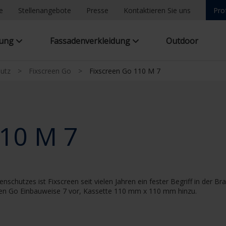
e
Stellenangebote
Presse
Kontaktieren Sie uns
Pro
tung
Fassadenverkleidung
Outdoor
hutz
>
Fixscreen Go
>
Fixscreen Go 110 M 7
110 M 7
enschutzes ist Fixscreen seit vielen Jahren ein fester Begriff in de
reen Go Einbauweise 7 vor, Kassette 110 mm x 110 mm hinzu.