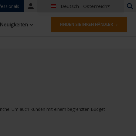
Deutsch - Österreich
Portal
fessionals
login
Niederländisch - Belgien
Neuigkeiten
FINDEN SIE IHREN HÄNDLER ›
Französisch - Belgien
Niederländisch - Niederlande
Deutsch - Deutschland
Französisch - Frankreich
Worldwide
Englisches - Vereinigtes Königreich
Französisch- Luxemburg
Deutsch - Österreich
Deutsch - Schweiz
Französisch - Schweiz
Tschechisch - Tschechische Republik
r Branche. Um auch Kunden mit einem begrenzten Budget
Ungarisch - Ungarn
Italienisch - Italien
Polnisch - Polen
Spanisch - Spanien