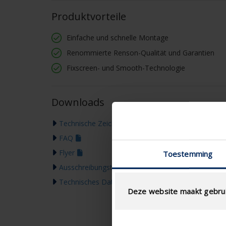
Produktvorteile
Einfache und schnelle Montage
Renommierte Renson-Qualität und Garantien
Fixscreen- und Smooth-Technologie
Downloads
Technische Zeichnung
FAQ
Flyer
Toestemming
Ausschreibungstext
Technisches Datenblatt
Deze website maakt gebrui