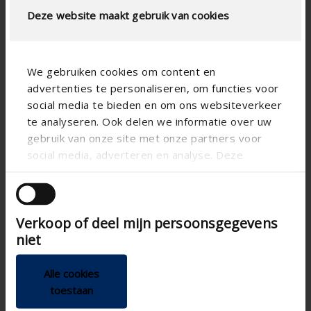
Deze website maakt gebruik van cookies
LUFTSTROMBERECHNUNG
Technische spezifikationen
We gebruiken cookies om content en
advertenties te personaliseren, om functies voor
social media te bieden en om ons websiteverkeer
Physischer freier
49
Querschnitt (%)
te analyseren. Ook delen we informatie over uw
gebruik van onze site met onze partners voor
Lamellenabstand (mm)
50
social media, adverteren en analyse. Deze
technical.standaardgaastype
-
partners kunnen deze gegevens combineren met
andere informatie die u aan ze heeft verstrekt of
technical.ip_klasse
IP2XD
die ze hebben verzameld op basis van uw gebruik
Einbautiefe (mm)
46
Verkoop of deel mijn persoonsgegevens
van hun services.
niet
Gesamt Gittertiefe (mm)
50
K-Faktor (Zufuhr)
13.4
Alle cookies
toestaan
CE-Koeffizient
0.273