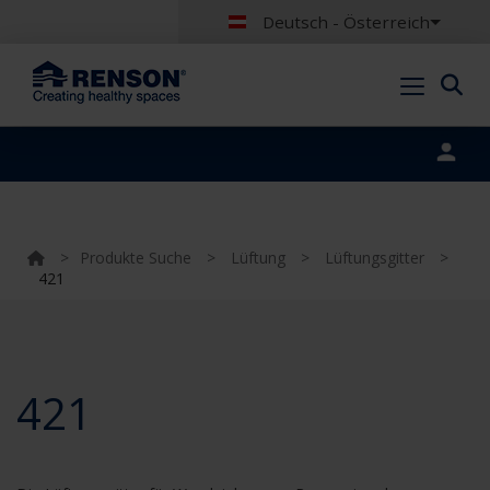
Deutsch - Österreich
Portal login
>
Produkte Suche
>
Lüftung
>
Lüftungsgitter
>
421
421