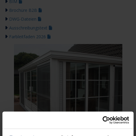
BIM
Brochüre B2B
DWG-Dateien
Ausschreibungstext
Farbleitfaden 2026