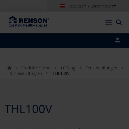
Deutsch - Österreich
Portal login
>
Produkte Suche
>
Lüftung
>
Fensterlüftungen
>
Schiebelüftungen
>
THL100V
THL100V