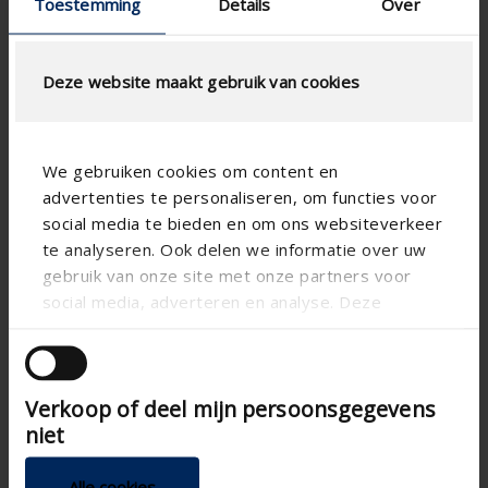
Toestemming
Details
Over
Deze website maakt gebruik van cookies
We gebruiken cookies om content en
advertenties te personaliseren, om functies voor
social media te bieden en om ons websiteverkeer
te analyseren. Ook delen we informatie over uw
gebruik van onze site met onze partners voor
social media, adverteren en analyse. Deze
partners kunnen deze gegevens combineren met
andere informatie die u aan ze heeft verstrekt of
die ze hebben verzameld op basis van uw gebruik
Technische Spezifikationen
Verkoop of deel mijn persoonsgegevens
van hun services.
niet
Stufenlos
Position control
Alle cookies