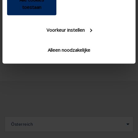
Zugschnur &
Control
toestaan
Einhängestange , Elektrisch
, Manuell
3.90
U value
Voorkeur instellen
15 mm , 20 mm , 24 mm ,
Glass thickness
28 mm
Alleen noodzakelijke
3500
Maximum length (mm)
Österreich