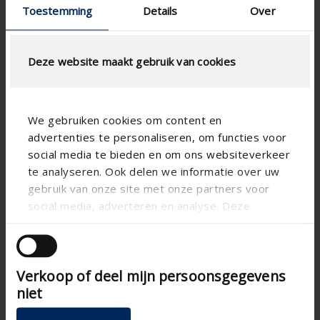
Toestemming
Details
Over
Deze website maakt gebruik van cookies
We gebruiken cookies om content en
advertenties te personaliseren, om functies voor
social media te bieden en om ons websiteverkeer
te analyseren. Ook delen we informatie over uw
gebruik van onze site met onze partners voor
social media, adverteren en analyse. Deze
partners kunnen deze gegevens combineren met
andere informatie die u aan ze heeft verstrekt of
die ze hebben verzameld op basis van uw gebruik
Verkoop of deel mijn persoonsgegevens
van hun services.
Technische Spezifikationen
niet