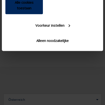
mit 5 Stufen
Position control
Alle cookies
toestaan
Zugschnur &
Control
Einhängestange , Manuell
2,8 W/m²K
U value
Voorkeur instellen
20 mm , 24 mm , 28 mm ,
Glass thickness
32 mm , 36 mm , 40 mm ,
44 mm
Alleen noodzakelijke
3000 mm
Maximum length (mm)
Österreich