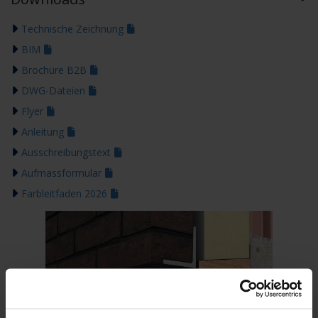
Technische Zeichnung
BIM
Brochüre B2B
DWG-Dateien
Flyer
Anleitung
Ausschreibungstext
Aufmassformular
Farbleitfaden 2026