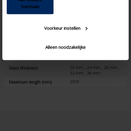
toestaan
Technische Spezifikationen
Voorkeur instellen
Stufenlos
Position control
Zugschnur &
Control
Einhängestange , Elektrisch
Alleen noodzakelijke
, Manuell
3.45 W/(m².K)
U value
20 mm , 24 mm , 28 mm ,
Glass thickness
32 mm , 36 mm
2000
Maximum length (mm)