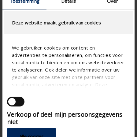
Toestemming
Details
Over
Deze website maakt gebruik van cookies
We gebruiken cookies om content en
advertenties te personaliseren, om functies voor
social media te bieden en om ons websiteverkeer
te analyseren. Ook delen we informatie over uw
gebruik van onze site met onze partners voor
social media, adverteren en analyse. Deze
partners kunnen deze gegevens combineren met
andere informatie die u aan ze heeft verstrekt of
die ze hebben verzameld op basis van uw gebruik
Verkoop of deel mijn persoonsgegevens
van hun services.
niet
Alle cookies