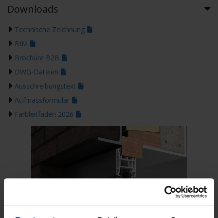
Downloads
Technische Zeichnung
BIM
Brochüre B2B
DWG-Dateien
Ausschreibungstext
Aufmassformular
Farbleitfaden 2026