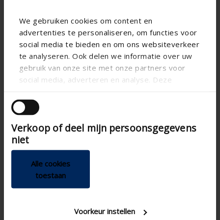
We gebruiken cookies om content en
advertenties te personaliseren, om functies voor
social media te bieden en om ons websiteverkeer
te analyseren. Ook delen we informatie over uw
gebruik van onze site met onze partners voor
social media, adverteren en analyse. Deze
partners kunnen deze gegevens combineren met
andere informatie die u aan ze heeft verstrekt of
die ze hebben verzameld op basis van uw gebruik
Verkoop of deel mijn persoonsgegevens
van hun services.
niet
Alle cookies
toestaan
Voorkeur instellen
Technische Spezifikationen