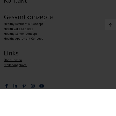
Kontakt
Gesamtkonzepte
Healthy Residential Concept
Health Care Concept
Healthy School Concept
Healthy Apartment Concept
Links
Über Renson
Stellenangebote
Datenschutzrichtlinie
Allgemeine verkaufsbedingungen