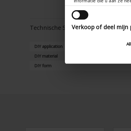
informatie die u aan ze he
Verkoop of deel mijn
Technische Spezifikationen
Al
DIY application
DIY material
DIY form