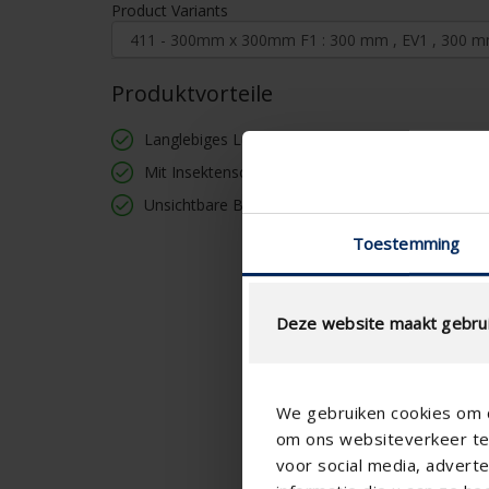
Product Variants
Produktvorteile
Langlebiges Lüftungsgitter aus Aluminium
Mit Insektenschutz aus Edelstahl 304 2,3 mm x
Unsichtbare Befestigung
Toestemming
Deze website maakt gebrui
We gebruiken cookies om c
om ons websiteverkeer te 
voor social media, adver