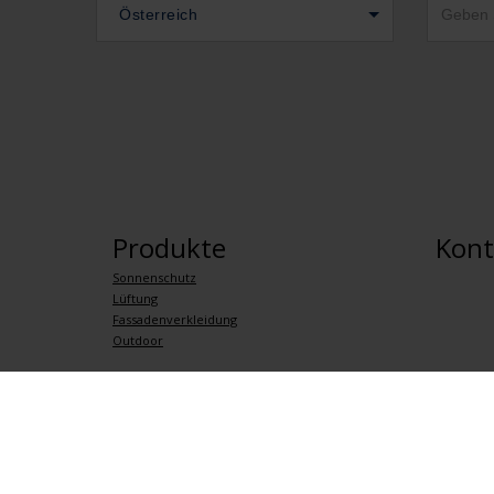
Österreich
Produkte
Kont
Sonnenschutz
Lüftung
Fassadenverkleidung
Outdoor
Datenschutzrichtlinie
Allgemeine verkaufsbedingungen