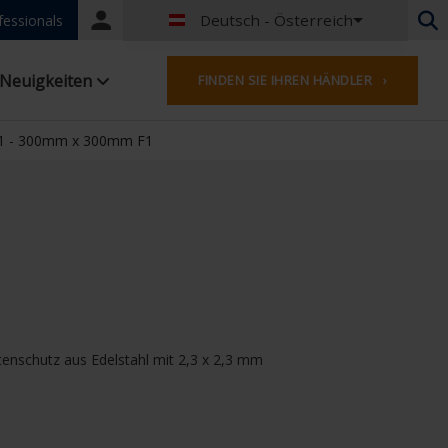
Deutsch - Österreich
Portal
fessionals
login
Niederländisch - Belgien
Neuigkeiten
FINDEN SIE IHREN HÄNDLER ›
Französisch - Belgien
Niederländisch - Niederlande
Deutsch - Deutschland
1 - 300mm x 300mm F1
Französisch - Frankreich
Englisches - Vereinigtes Königreich
Französisch- Luxemburg
Deutsch - Österreich
Deutsch - Schweiz
Französisch - Schweiz
Englisch - Irland
Englisch - Kanada
tenschutz aus Edelstahl mit 2,3 x 2,3 mm
Nahen Osten
Russisch - Russland
Chinesisch - China