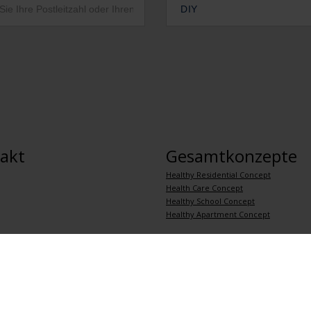
DIY
akt
Gesamtkonzepte
Healthy Residential Concept
Health Care Concept
Healthy School Concept
Healthy Apartment Concept