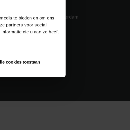
Kontakt os
Industriezone 2 Vijverdam
 media te bieden en om ons
Maalbeekstraat 10
ze partners voor social
B-8790 Waregem
nformatie die u aan ze heeft
+32 56 30 30 00
Databeskyttelsespolitik
lle cookies toestaan