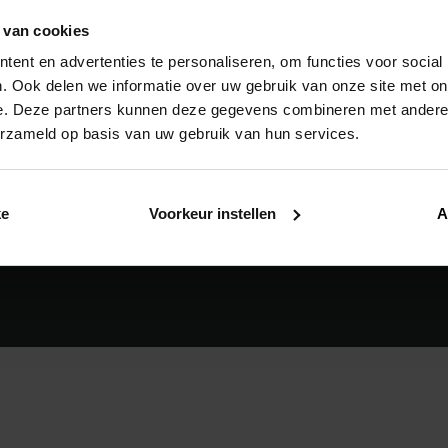
s
totalløsninger
Digitale værktøjer
 van cookies
ent en advertenties te personaliseren, om functies voor social
ept for en sund skole
BIM Support
. Ook delen we informatie over uw gebruik van onze site met on
ept for sunde boliger
POS Manual
e. Deze partners kunnen deze gegevens combineren met andere i
ept for sunde lejligheder
General sales conditions
erzameld op basis van uw gebruik van hun services.
ept for sundhedspleje
Lead tool
Renson Louvres
ke
Voorkeur instellen
A
Measuring without worries