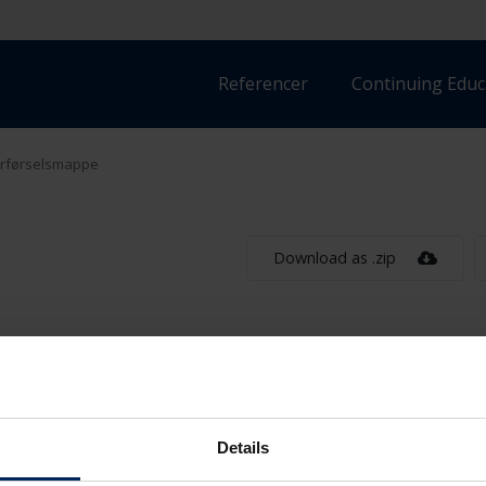
Referencer
Continuing Educ
rførselsmappe
Download as .zip
Type
Details