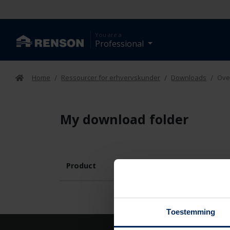
You are a
Professional
Home
/
Ressourcer for erhvervskunder
/
Downloads
/
Ove
My download folder
Product
Toestemming