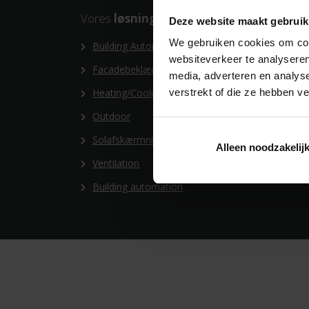
Vores
løsninger
Vore
Deze website maakt gebruik
We gebruiken cookies om cont
Building Automation
Konc
websiteverkeer te analyseren
Facadebeklædning
Konc
media, adverteren en analys
Heating/Cooling
Konc
verstrekt of die ze hebben v
Outdoor
Konc
Solafskærmning
Alleen noodzakelij
Ventilation
Building automation