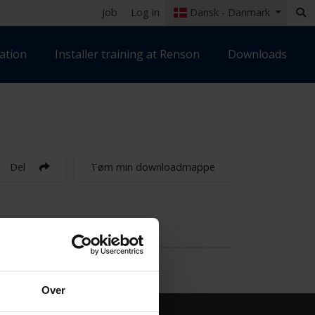
Job
Log in
Dansk - Danmark
ation
Installer training at Renson
Downloads
Del
Tøm min downloadmappe
Over