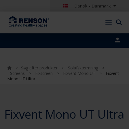
Dansk - Danmark
Portal login
>
Søg efter produkter
>
Solafskærmning
>
Screens
>
Fixscreen
>
Fixvent Mono UT
>
Fixvent
Mono UT Ultra
Fixvent Mono UT Ultra