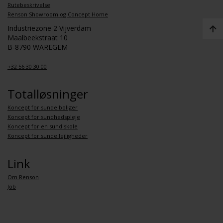
Rutebeskrivelse
Renson Showroom og Concept Home
Industriezone 2 Vijverdam
Maalbeekstraat 10
B-8790 WAREGEM
+32 56 30 30 00
Totalløsninger
Koncept for sunde boliger
Koncept for sundhedspleje
Koncept for en sund skole
Koncept for sunde lejligheder
Link
Om Renson
Job