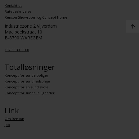
Kontakt os
Rutebeskrivelse
Renson Showroom og Concept Home
Industriezone 2 Vijverdam
Maalbeekstraat 10
B-8790 WAREGEM
+32 56 30 30 00
Totalløsninger
Koncept for sunde boliger
Koncept for sundhedspleje
Koncept for en sund skole
Koncept for sunde lejligheder
Link
Om Renson
Job