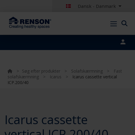
Dansk - Danmark
Portal login
>
Søg efter produkter
>
Solafskærmning
>
Fast
solafskærmning
>
Icarus
>
Icarus cassette vertical
ICP.200/40
Icarus cassette
vertical ICP.200/40