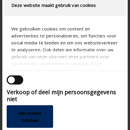
Deze website maakt gebruik van cookies
We gebruiken cookies om content en
advertenties te personaliseren, om functies voor
social media te bieden en om ons websiteverkeer
Specifications based on your calculation
te analyseren. Ook delen we informatie over uw
gebruik van onze site met onze partners voor
RensonSearch.calculation.Gaastype
social media, adverteren en analyse. Deze
partners kunnen deze gegevens combineren met
andere informatie die u aan ze heeft verstrekt of
die ze hebben verzameld op basis van uw gebruik
Verkoop of deel mijn persoonsgegevens
RensonSearch.info.DoeEenControle
van hun services.
niet
AIRFLOW CALCULATION
Alle cookies
toestaan
Technical Specifications