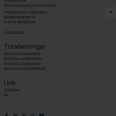
Renson Showroom og Concept Home
Industriezone 2 Vijverdam
Maalbeekstraat 10
B-8790 WAREGEM
+32 56 30 30 00
Totalløsninger
Koncept for sunde boliger
Koncept for sundhedspleje
Koncept for en sund skole
Koncept for sunde lejligheder
Link
Om Renson
Job