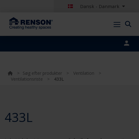
Dansk - Danmark
Portal login
>
Søg efter produkter
>
Ventilation
>
Ventilationsriste
>
433L
433L