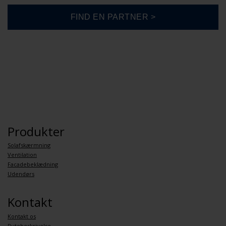
Produkter
Solafskærmning
Ventilation
Facadebeklædning
Udendørs
Kontakt
Kontakt os
Rutebeskrivelse