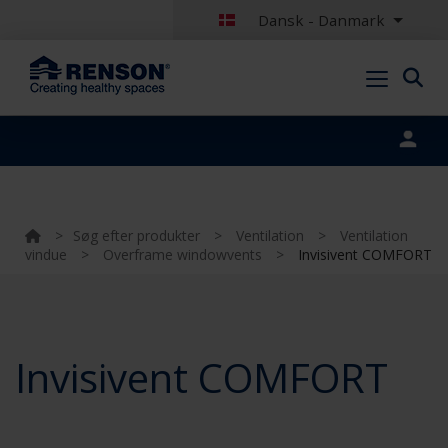
Dansk - Danmark
Portal login
>
Søg efter produkter
>
Ventilation
>
Ventilation
vindue
>
Overframe windowvents
>
Invisivent COMFORT
Invisivent COMFORT