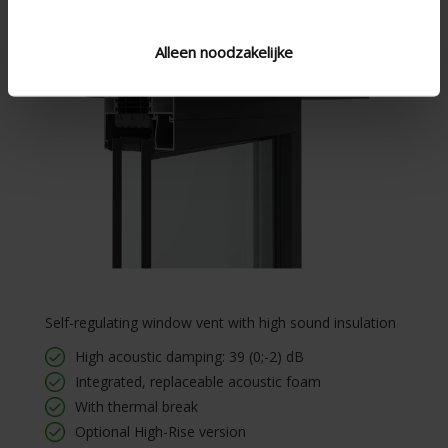
Alleen noodzakelijke
Self-regulating window vent with high sound insulation
High acoustic damping: 39 (0;-2) dB
Integrated, replaceable acoustic foam
With thermal break
Optional High-Rise version