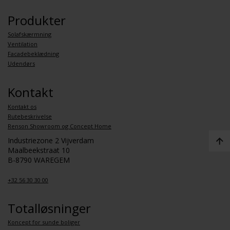
Produkter
Solafskærmning
Ventilation
Facadebeklædning
Udendørs
Kontakt
Kontakt os
Rutebeskrivelse
Renson Showroom og Concept Home
Industriezone 2 Vijverdam
Maalbeekstraat 10
B-8790 WAREGEM
+32 56 30 30 00
Totalløsninger
Koncept for sunde boliger