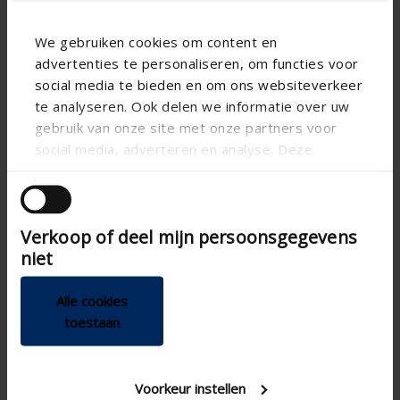
We gebruiken cookies om content en
advertenties te personaliseren, om functies voor
social media te bieden en om ons websiteverkeer
Self-regulating window vent with basic sound insulation
te analyseren. Ook delen we informatie over uw
Aesthetic window profile solution
gebruik van onze site met onze partners voor
Integrated, replaceable acoustic foam
social media, adverteren en analyse. Deze
With thermal break
partners kunnen deze gegevens combineren met
Optional High-Rise version
andere informatie die u aan ze heeft verstrekt of
die ze hebben verzameld op basis van uw gebruik
MORE INFORMATION ›
Verkoop of deel mijn persoonsgegevens
van hun services.
niet
Invisivent COMFORT High
Alle cookies
toestaan
Voorkeur instellen