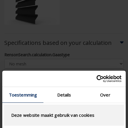
Specifications based on your calculation
RensonSearch.calculation.Gaastype
Toestemming
Details
Over
AIRFLOW CALCULATION
Technical Specifications
Deze website maakt gebruik van cookies
Physical Free Passage (%)
37