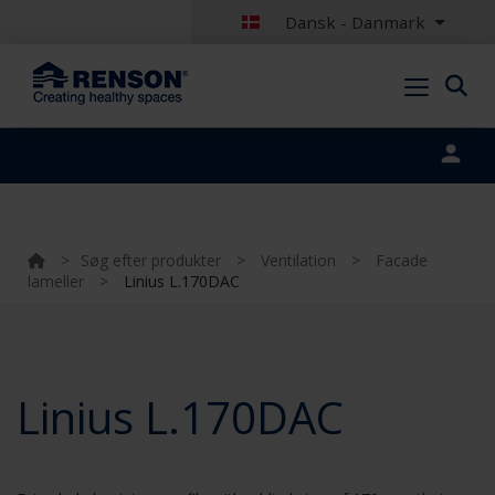
Dansk - Danmark
Portal login
>
Søg efter produkter
>
Ventilation
>
Facade
lameller
>
Linius L.170DAC
Linius L.170DAC