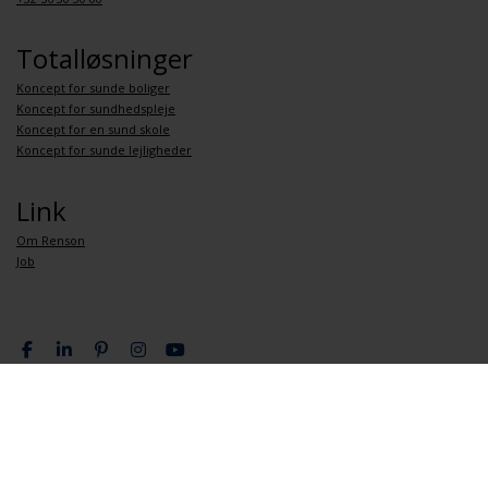
Totalløsninger
Koncept for sunde boliger
Koncept for sundhedspleje
Koncept for en sund skole
Koncept for sunde lejligheder
Link
Om Renson
Job
Databeskyttelsespolitik
Generelle vilkår og betingelser