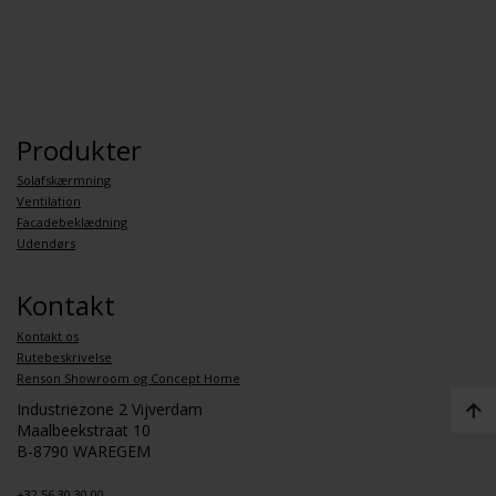
Produkter
Solafskærmning
Ventilation
Facadebeklædning
Udendørs
Kontakt
Kontakt os
Rutebeskrivelse
Renson Showroom og Concept Home
Industriezone 2 Vijverdam
Maalbeekstraat 10
B-8790 WAREGEM
+32 56 30 30 00