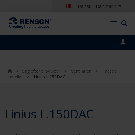
Dansk - Danmark
Portal login
>
Søg efter produkter
>
Ventilation
>
Facade
lameller
>
Linius L.150DAC
Linius L.150DAC