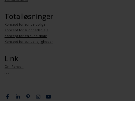
Totalløsninger
Koncept for sunde boliger
Koncept for sundhedspleje
Koncept for en sund skole
Koncept for sunde lejligheder
Link
Om Renson
Job
Databeskyttelsespolitik
Generelle vilkår og betingelser