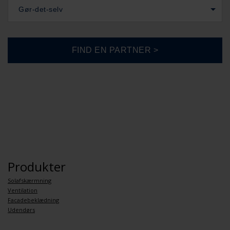
Gør-det-selv
Produkter
Solafskærmning
Ventilation
Facadebeklædning
Udendørs