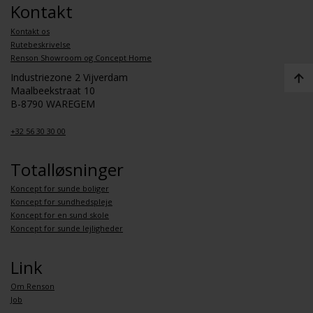
Kontakt
Kontakt os
Rutebeskrivelse
Renson Showroom og Concept Home
Industriezone 2 Vijverdam
Maalbeekstraat 10
B-8790 WAREGEM
+32 56 30 30 00
Totalløsninger
Koncept for sunde boliger
Koncept for sundhedspleje
Koncept for en sund skole
Koncept for sunde lejligheder
Link
Om Renson
Job