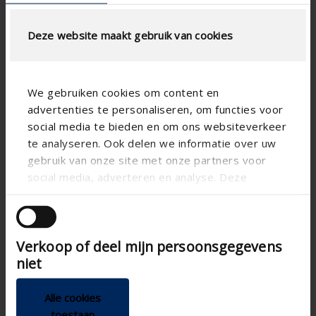
Deze website maakt gebruik van cookies
AIRFLOW CALCULATION
We gebruiken cookies om content en
advertenties te personaliseren, om functies voor
Technical Specifications
social media te bieden en om ons websiteverkeer
te analyseren. Ook delen we informatie over uw
slat step (mm)
33.3
gebruik van onze site met onze partners voor
social media, adverteren en analyse. Deze
technical.standaardgaastype
-
partners kunnen deze gegevens combineren met
technical.ip_klasse
-
andere informatie die u aan ze heeft verstrekt of
die ze hebben verzameld op basis van uw gebruik
technical.lameldiepte_mm
20.4
Verkoop of deel mijn persoonsgegevens
van hun services.
Total louvre depth (mm)
-
niet
K-factor (entry)
-
Alle cookies
CE coefficient
-
toestaan