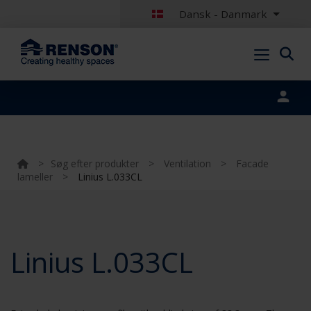
Dansk - Danmark
Portal login
>
Søg efter produkter
>
Ventilation
>
Facade
lameller
>
Linius L.033CL
Linius L.033CL