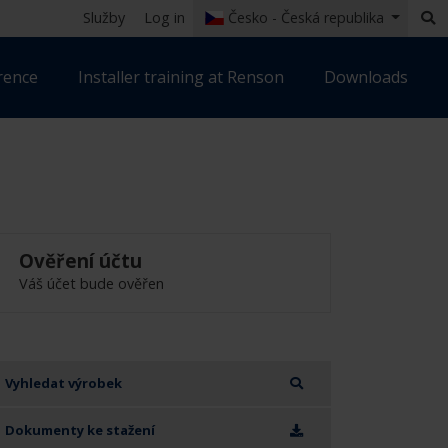
Služby
Log in
Česko - Česká republika
rence
Installer training at Renson
Downloads
Ověření účtu
Váš účet bude ověřen
Vyhledat výrobek
Dokumenty ke stažení