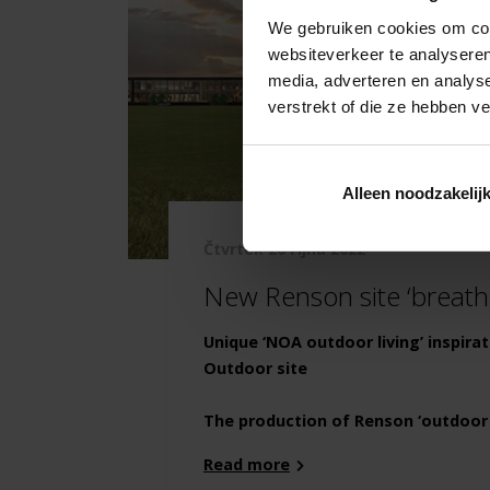
We gebruiken cookies om cont
websiteverkeer te analyseren
media, adverteren en analys
verstrekt of die ze hebben v
Alleen noodzakelij
čtvrtek 20 října 2022
New Renson site ‘breathe
Unique ‘NOA outdoor living’ inspira
Outdoor site
The production of Renson ‘outdoor l
Read more