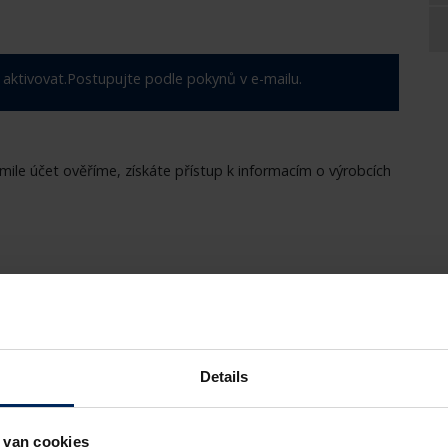
 aktivovat.Postupujte podle pokynů v e-mailu.
kmile účet ověříme, získáte přístup k informacím o výrobcích
Details
 van cookies