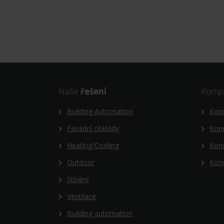
Naše
řešení
Kompl
Building Automation
Konc
Fasádní obklady
Konc
Heating/Cooling
Kon
Outdoor
Konc
Stínění
Ventilace
Building automation