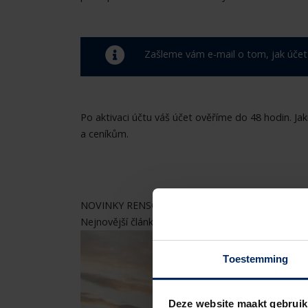
Zašleme vám e-mail o tom, jak účet
Po aktivaci účtu váš účet ověříme do 48 hodin. Ja
a ceníkům.
NOVINKY RENSON
Nejnovější články
Toestemming
Deze website maakt gebruik