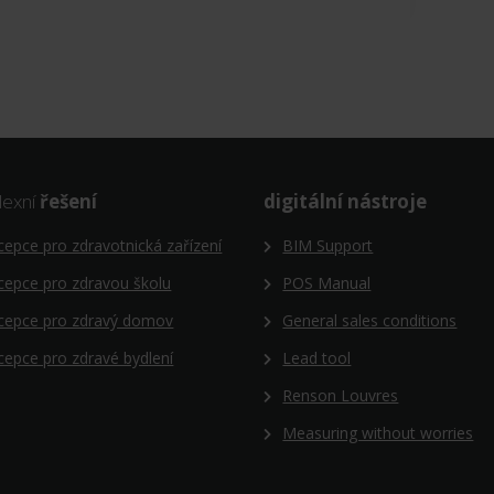
exní
řešení
digitální nástroje
epce pro zdravotnická zařízení
BIM Support
epce pro zdravou školu
POS Manual
cepce pro zdravý domov
General sales conditions
epce pro zdravé bydlení
Lead tool
Renson Louvres
Measuring without worries