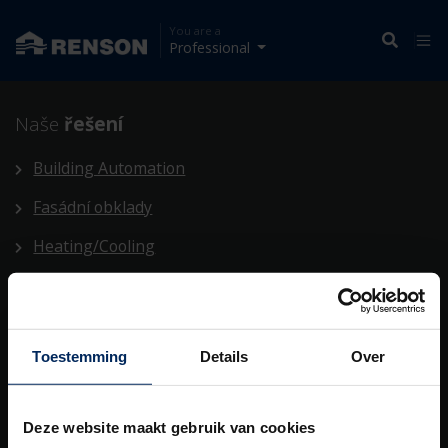
You are a
Professional
Naše
řešení
Building Automation
Fasádní obklady
Heating/Cooling
Outdoor
Stínění
Toestemming
Details
Over
Ventilace
Building automation
Deze website maakt gebruik van cookies
Komplexní
řešení