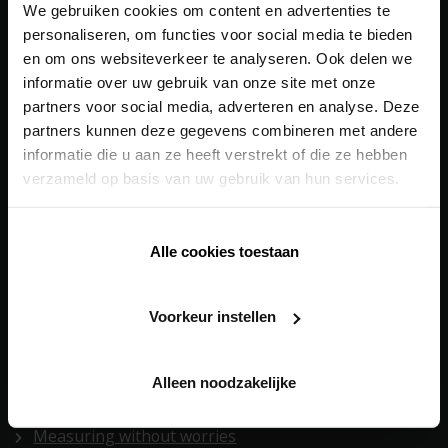
We gebruiken cookies om content en advertenties te
personaliseren, om functies voor social media te bieden
Koncepce pro zdravotnická zařízení
en om ons websiteverkeer te analyseren. Ook delen we
Koncepce pro zdravou školu
informatie over uw gebruik van onze site met onze
partners voor social media, adverteren en analyse. Deze
Koncepce pro zdravý domov
partners kunnen deze gegevens combineren met andere
Koncepce pro zdravé bydlení
informatie die u aan ze heeft verstrekt of die ze hebben
verzameld op basis van uw gebruik van hun services.
digitální nástroje
BIM Support
Alle cookies toestaan
POS Manual
Voorkeur instellen
General sales conditions
Lead tool
Alleen noodzakelijke
Renson Louvres
Measuring without worries