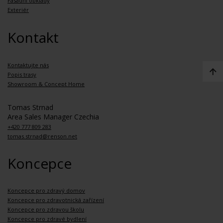
Fasádní obklady
Exteriér
Kontakt
Kontaktujte nás
Popis trasy
Showroom & Concept Home
Tomas Strnad
Area Sales Manager Czechia
+420 777 809 283
tomas.strnad@renson.net
Koncepce
Koncepce pro zdravý domov
Koncepce pro zdravotnická zařízení
Koncepce pro zdravou školu
Koncepce pro zdravé bydlení