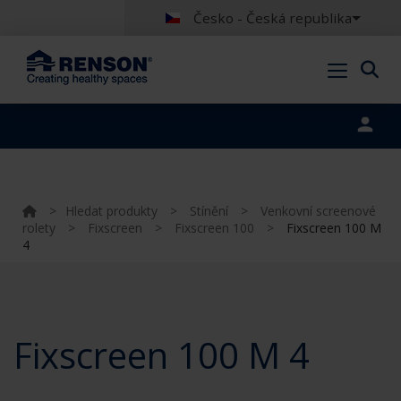
Česko - Česká republika
Portal login
>
Hledat produkty
>
Stínění
>
Venkovní screenové
rolety
>
Fixscreen
>
Fixscreen 100
>
Fixscreen 100 M
4
Fixscreen 100 M 4