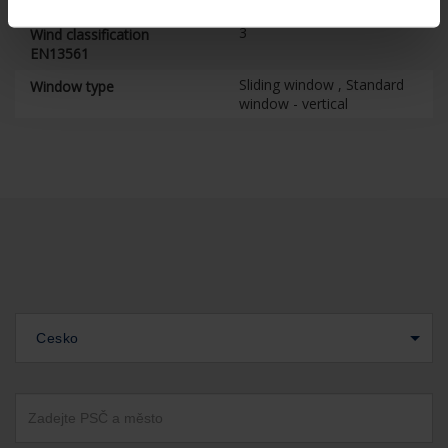
technology
3
Wind classification
EN13561
Sliding window , Standard
Window type
window - vertical
Cesko