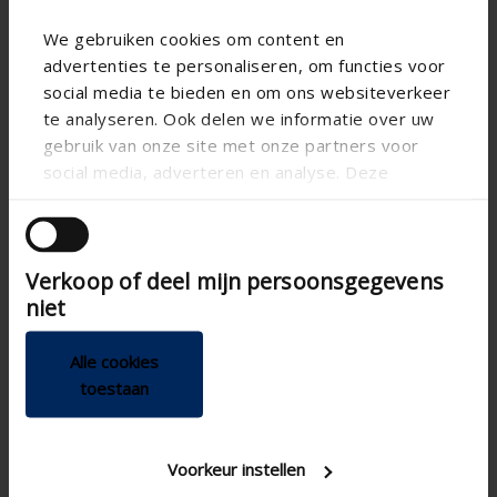
We gebruiken cookies om content en
advertenties te personaliseren, om functies voor
social media te bieden en om ons websiteverkeer
te analyseren. Ook delen we informatie over uw
gebruik van onze site met onze partners voor
social media, adverteren en analyse. Deze
Technical specifications
partners kunnen deze gegevens combineren met
andere informatie die u aan ze heeft verstrekt of
die ze hebben verzameld op basis van uw gebruik
Vertical
Alignment
Verkoop of deel mijn persoonsgegevens
van hun services.
CE tested
niet
100
Box depth (mm)
Alle cookies
Not freestanding
Freestanding
toestaan
100
Box height (mm)
5
Product warranty
Voorkeur instellen
7
Guarantee on Fixscreen