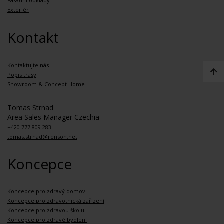
Fasádní obklady
Exteriér
Kontakt
Kontaktujte nás
Popis trasy
Showroom & Concept Home
Tomas Strnad
Area Sales Manager Czechia
+420 777 809 283
tomas.strnad@renson.net
Koncepce
Koncepce pro zdravý domov
Koncepce pro zdravotnická zařízení
Koncepce pro zdravou školu
Koncepce pro zdravé bydlení