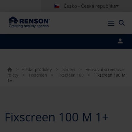
Česko - Česká republika
Portal login
>
Hledat produkty
>
Stínění
>
Venkovní screenové
rolety
>
Fixscreen
>
Fixscreen 100
>
Fixscreen 100 M
1+
Fixscreen 100 M 1+