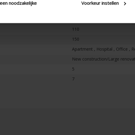
leen noodzakelijke
Voorkeur instellen
Vertical
110
150
Apartment , Hospital , Office , R
New construction/Large renovati
5
7