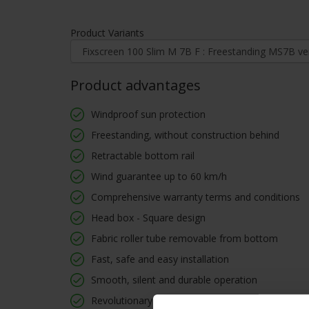
Product Variants
Product advantages
Windproof sun protection
Freestanding, without construction behind
Retractable bottom rail
Wind guarantee up to 60 km/h
Comprehensive warranty terms and conditions
Head box - Square design
Fabric roller tube removable from bottom
Fast, safe and easy installation
Smooth, silent and durable operation
Revolutionary tensioning