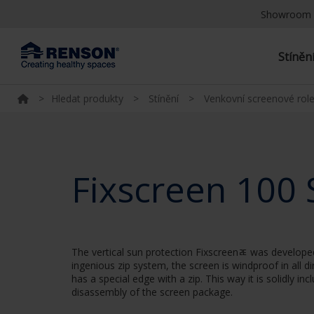
Showroom 
Stíněn
>
Hledat produkty
>
Stínění
>
Venkovní screenové role
Fixscreen 100 
The vertical sun protection Fixscreenﾮ was developed 
ingenious zip system, the screen is windproof in all d
has a special edge with a zip. This way it is solidly
disassembly of the screen package.