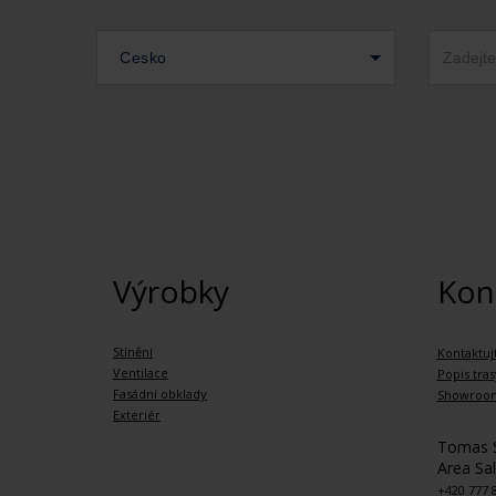
Cesko
Výrobky
Kon
Stínění
Kontaktuj
Ventilace
Popis tras
Fasádní obklady
Showroo
Exteriér
Tomas 
Area Sa
+420 777 