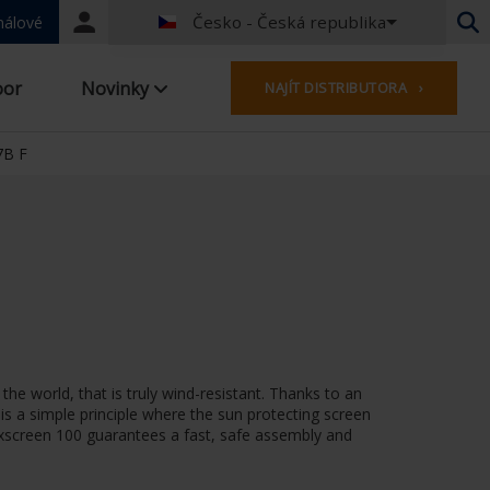
Česko - Česká republika
Portal
nálové
login
Holandština - Belgie
oor
Novinky
NAJÍT DISTRIBUTORA ›
Francouzština - Belgie
Holandština - Nizozemsko
Němčina - Německo
7B F
French - France
Worldwide
Angličtina - Spojené království
French - Luxembourg
Německo - Rakousko
Německo - Švýcarsko
Francie - Švýcarsko
Česko - Česká republika
he world, that is truly wind-resistant. Thanks to an
Maďarsko - Maďarsko
 is a simple principle where the sun protecting screen
Italština - Itálie
Fixscreen 100 guarantees a fast, safe assembly and
Polish - Poland
Španělština - Španělsko