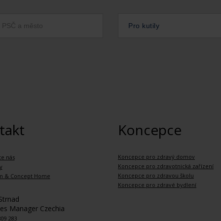
Pro kutily
takt
Koncepce
Koncepce pro zdravý domov
te nás
Koncepce pro zdravotnická zařízení
y
Koncepce pro zdravou školu
m & Concept Home
Koncepce pro zdravé bydlení
Strnad
les Manager Czechia
809 283