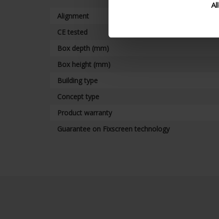
Al
Alignment
CE tested
Box depth (mm)
Box height (mm)
Building type
Concept type
Product warranty
Guarantee on Fixscreen technology