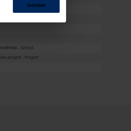
toestaan
esidential , School
on project , Project