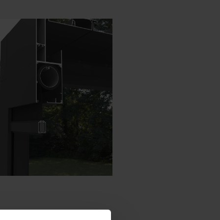
Dánština - Dánsko
Norwegian - Norway
Švédština - Švédsko
Anglicky - Irsko
Anglicky - Kanada
Blízký Východ
Ruština - Rusko
Číňané - Čína