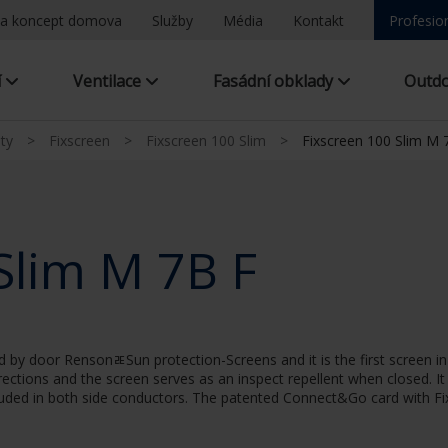
a koncept domova
Služby
Média
Kontakt
Profesio
í
Ventilace
Fasádní obklady
Outd
ty
>
Fixscreen
>
Fixscreen 100 Slim
>
Fixscreen 100 Slim M 
Slim M 7B F
by door RensonﾮSun protection-Screens and it is the first screen in t
irections and the screen serves as an inspect repellent when closed. It
 included in both side conductors. The patented Connect&Go card with 