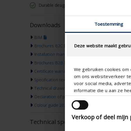
Durable design
Toestemming
Downloads
BIM
Deze website maakt gebrui
Brochures B2C
Installation manual
Brochures B2B
We gebruiken cookies om c
Certificate warranty
om ons websiteverkeer te 
Specification text
voor social media, adver
Technical drawing
informatie die u aan ze he
Declaration of performance
Colour guide 2026
Verkoop of deel mijn
Technical specifications