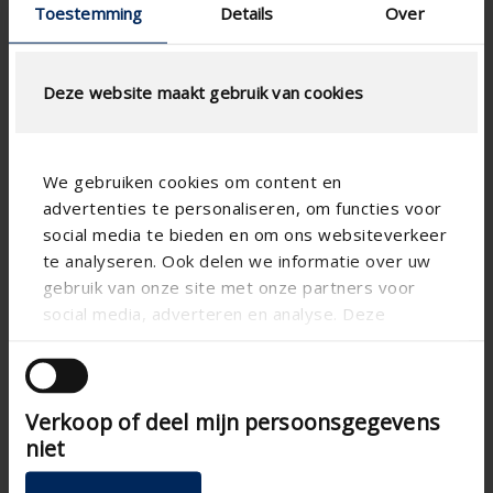
Toestemming
Details
Over
Deze website maakt gebruik van cookies
We gebruiken cookies om content en
advertenties te personaliseren, om functies voor
social media te bieden en om ons websiteverkeer
te analyseren. Ook delen we informatie over uw
gebruik van onze site met onze partners voor
social media, adverteren en analyse. Deze
partners kunnen deze gegevens combineren met
andere informatie die u aan ze heeft verstrekt of
die ze hebben verzameld op basis van uw gebruik
Verkoop of deel mijn persoonsgegevens
van hun services.
niet