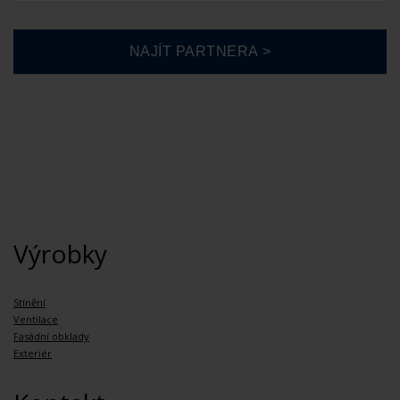
Výrobky
Stínění
Ventilace
Fasádní obklady
Exteriér