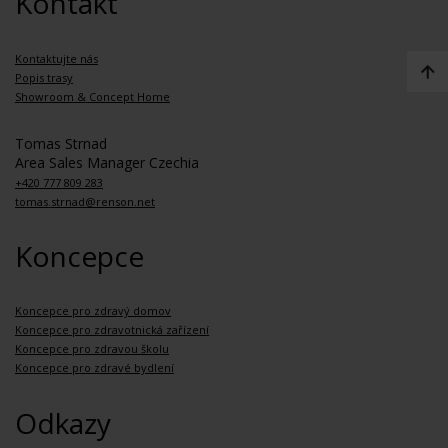
Kontakt
Kontaktujte nás
Popis trasy
Showroom & Concept Home
Tomas Strnad
Area Sales Manager Czechia
+420 777 809 283
tomas.strnad@renson.net
Koncepce
Koncepce pro zdravý domov
Koncepce pro zdravotnická zařízení
Koncepce pro zdravou školu
Koncepce pro zdravé bydlení
Odkazy