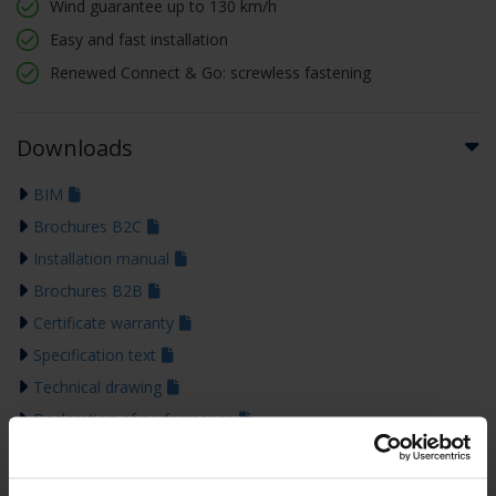
Wind guarantee up to 130 km/h
Easy and fast installation
Renewed Connect & Go: screwless fastening
Downloads
BIM
Brochures B2C
Installation manual
Brochures B2B
Certificate warranty
Specification text
Technical drawing
Declaration of performance
Colour guide 2026