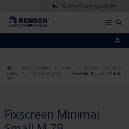
Česko - Česká republika
Portal login
>
Hledat produkty
>
Stínění
>
Venkovní screenové
rolety
>
Fixscreen Minimal
>
Fixscreen Minimal Small M
7B
Fixscreen Minimal
Small M 7B