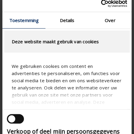
Toestemming
Details
Over
Deze website maakt gebruik van cookies
We gebruiken cookies om content en
Technical specifications
advertenties te personaliseren, om functies voor
social media te bieden en om ons websiteverkeer
te analyseren. Ook delen we informatie over uw
Horizontal
Alignment
gebruik van onze site met onze partners voor
Aluminum
social media, adverteren en analyse. Deze
Substance
partners kunnen deze gegevens combineren met
Evo
Blade shape
andere informatie die u aan ze heeft verstrekt of
Apartment , Hospital ,
Building type
die ze hebben verzameld op basis van uw gebruik
Office , Residential , School
Verkoop of deel mijn persoonsgegevens
van hun services.
, Veranda