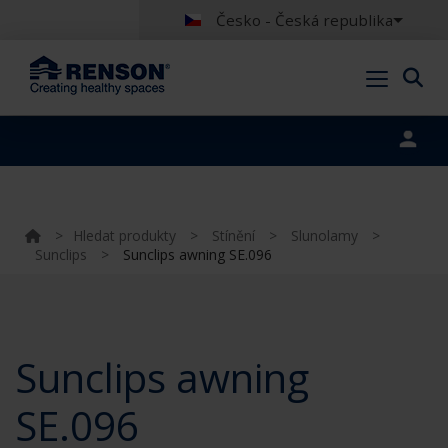
Česko - Česká republika
Portal login
>
Hledat produkty
>
Stínění
>
Slunolamy
>
Sunclips
>
Sunclips awning SE.096
Sunclips awning
SE.096