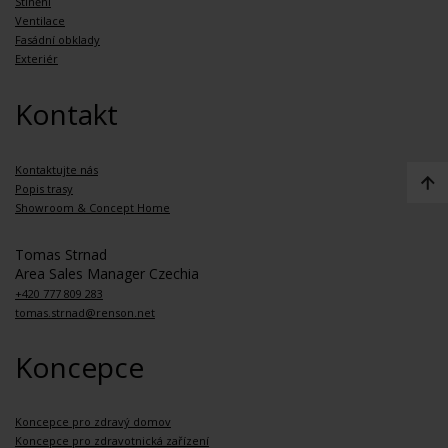
Stínění
Ventilace
Fasádní obklady
Exteriér
Kontakt
Kontaktujte nás
Popis trasy
Showroom & Concept Home
Tomas Strnad
Area Sales Manager Czechia
+420 777 809 283
tomas.strnad@renson.net
Koncepce
Koncepce pro zdravý domov
Koncepce pro zdravotnická zařízení