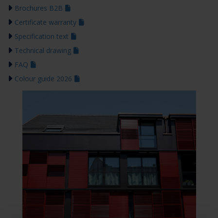
Brochures B2B
Certificate warranty
Specification text
Technical drawing
FAQ
Colour guide 2026