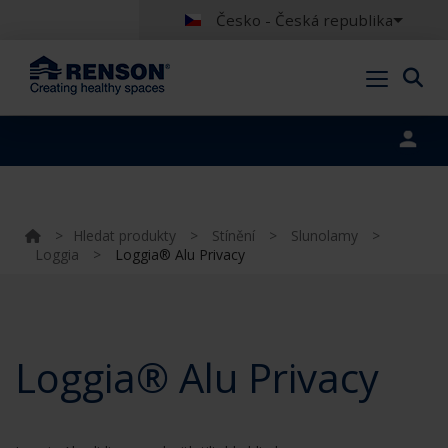
Česko - Česká republika
Portal login
>
Hledat produkty
>
Stínění
>
Slunolamy
>
Loggia
>
Loggia® Alu Privacy
Loggia® Alu Privacy