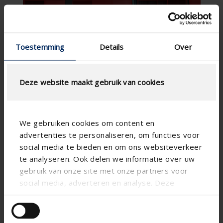
Toestemming
Details
Over
Deze website maakt gebruik van cookies
We gebruiken cookies om content en
advertenties te personaliseren, om functies voor
Technical specifications
social media te bieden en om ons websiteverkeer
te analyseren. Ook delen we informatie over uw
gebruik van onze site met onze partners voor
Vertical
Alignment
social media, adverteren en analyse. Deze
Aluminum
Substance
partners kunnen deze gegevens combineren met
Paro
Blade shape
andere informatie die u aan ze heeft verstrekt of
die ze hebben verzameld op basis van uw gebruik
Button control , Electric ,
Control