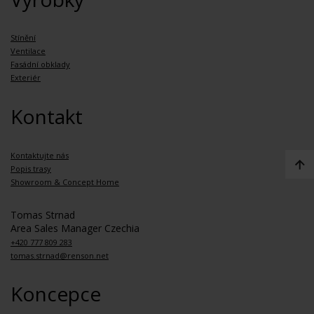
Stínění
Ventilace
Fasádní obklady
Exteriér
Kontakt
Kontaktujte nás
Popis trasy
Showroom & Concept Home
Tomas Strnad
Area Sales Manager Czechia
+420 777 809 283
tomas.strnad@renson.net
Koncepce