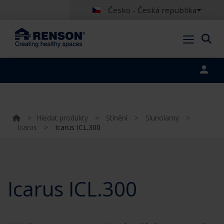
Česko - Česká republika
Portal login
>
Hledat produkty
>
Stínění
>
Slunolamy
>
Icarus
>
Icarus ICL.300
Icarus ICL.300