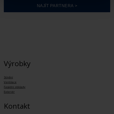
Výrobky
Stínění
Ventilace
Fasádní obklady
Exteriér
Kontakt