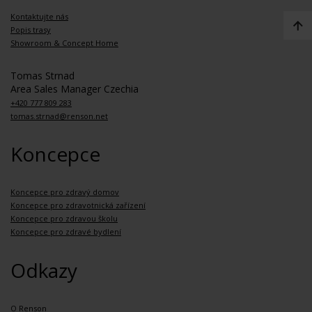
Kontaktujte nás
Popis trasy
Showroom & Concept Home
Tomas Strnad
Area Sales Manager Czechia
+420 777 809 283
tomas.strnad@renson.net
Koncepce
Koncepce pro zdravý domov
Koncepce pro zdravotnická zařízení
Koncepce pro zdravou školu
Koncepce pro zdravé bydlení
Odkazy
O Renson