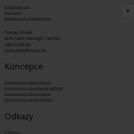
Kontaktujte nás
Popis trasy
Showroom & Concept Home
Tomas Strnad
Area Sales Manager Czechia
+420 777 809 283
tomas.strnad@renson.net
Koncepce
Koncepce pro zdravý domov
Koncepce pro zdravotnická zařízení
Koncepce pro zdravou školu
Koncepce pro zdravé bydlení
Odkazy
O Renson