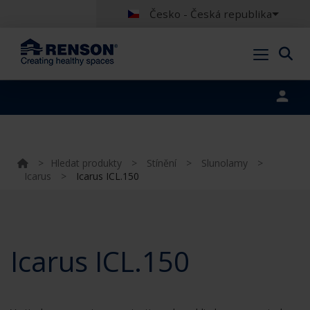
Česko - Česká republika
Portal login
>
Hledat produkty
>
Stínění
>
Slunolamy
>
Icarus
>
Icarus ICL.150
Icarus ICL.150