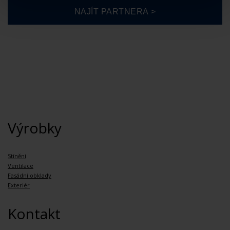
Výrobky
Stínění
Ventilace
Fasádní obklady
Exteriér
Kontakt