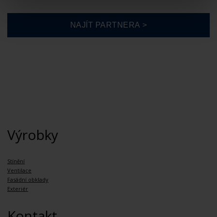
Výrobky
Stínění
Ventilace
Fasádní obklady
Exteriér
Kontakt