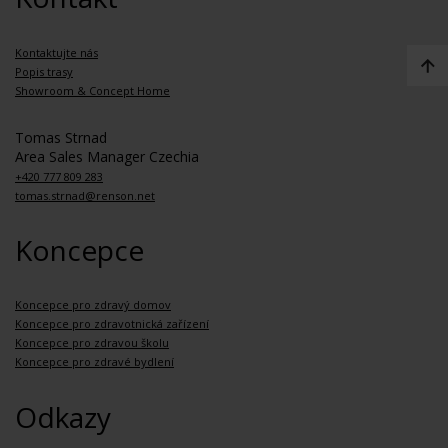
Kontaktujte nás
Popis trasy
Showroom & Concept Home
Tomas Strnad
Area Sales Manager Czechia
+420 777 809 283
tomas.strnad@renson.net
Koncepce
Koncepce pro zdravý domov
Koncepce pro zdravotnická zařízení
Koncepce pro zdravou školu
Koncepce pro zdravé bydlení
Odkazy