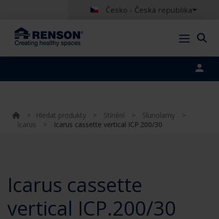
Česko - Česká republika
Portal login
>
Hledat produkty
>
Stínění
>
Slunolamy
>
Icarus
>
Icarus cassette vertical ICP.200/30
Icarus cassette
vertical ICP.200/30