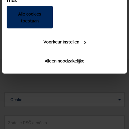
renovation project , Project
, Small renovation project
Alle cookies
Ica480v4
SS blade type Variant
toestaan
Corner window , Standard
Window type
window - vertical
Voorkeur instellen
Alleen noodzakelijke
Cesko