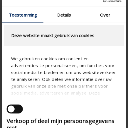
Toestemming
Details
Over
Deze website maakt gebruik van cookies
We gebruiken cookies om content en
Technical specifications
advertenties te personaliseren, om functies voor
social media te bieden en om ons websiteverkeer
te analyseren. Ook delen we informatie over uw
Vertical
Alignment
gebruik van onze site met onze partners voor
social media, adverteren en analyse. Deze
Aluminum
Substance
partners kunnen deze gegevens combineren met
Aero
Blade shape
andere informatie die u aan ze heeft verstrekt of
Apartment , Hospital ,
Building type
die ze hebben verzameld op basis van uw gebruik
Office , School , Veranda
Verkoop of deel mijn persoonsgegevens
van hun services.
New construction/Large
Concept type
niet