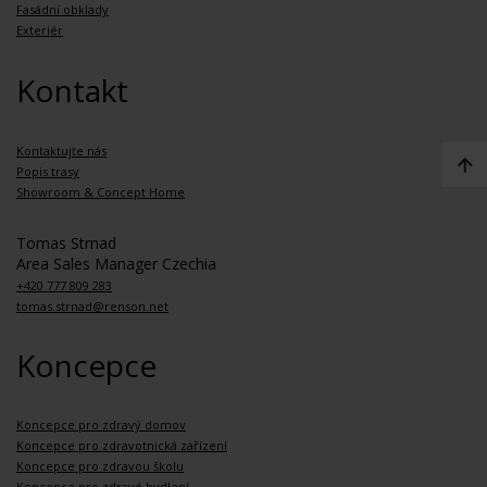
Fasádní obklady
Exteriér
Kontakt
Kontaktujte nás
Popis trasy
Showroom & Concept Home
Tomas Strnad
Area Sales Manager Czechia
+420 777 809 283
tomas.strnad@renson.net
Koncepce
Koncepce pro zdravý domov
Koncepce pro zdravotnická zařízení
Koncepce pro zdravou školu
Koncepce pro zdravé bydlení