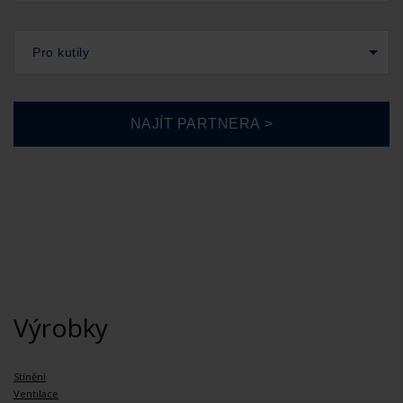
Pro kutily
Výrobky
Stínění
Ventilace