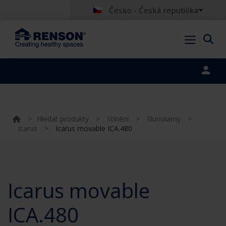
Česko - Česká republika
Portal login
>
Hledat produkty
>
Stínění
>
Slunolamy
>
Icarus
>
Icarus movable ICA.480
Icarus movable
ICA.480