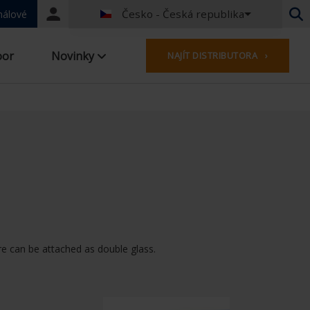
Česko - Česká republika
Portal
nálové
login
Holandština - Belgie
oor
Novinky
NAJÍT DISTRIBUTORA ›
Francouzština - Belgie
Holandština - Nizozemsko
Němčina - Německo
French - France
Worldwide
Angličtina - Spojené království
USA
French - Luxembourg
Německo - Rakousko
Německo - Švýcarsko
Francie - Švýcarsko
vre can be attached as double glass.
Česko - Česká republika
Maďarsko - Maďarsko
Italština - Itálie
Polish - Poland