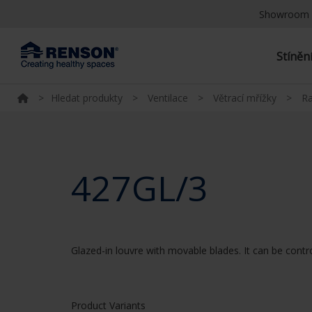
Showroom 
Stíněn
>
Hledat produkty
>
Ventilace
>
Větrací mřížky
>
R
427GL/3
Glazed-in louvre with movable blades. It can be contr
Product Variants