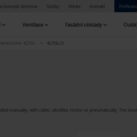
a koncept domova
Služby
Média
Kontakt
Profesio
í
Ventilace
Fasádní obklady
Outd
aamrooster 427GL
>
427GL/3
olled manually, with cable, ultraflex, motor or pneumatically. The lou