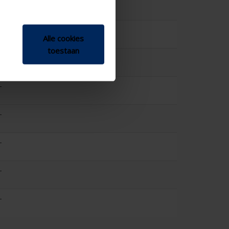
-
-
Alle cookies
toestaan
-
-
-
-
-
-