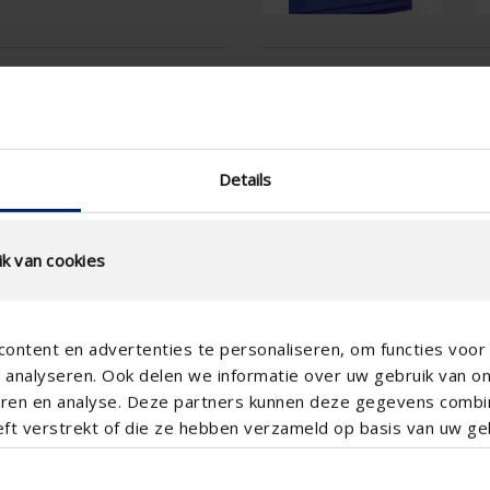
tion
Technical Specificatio
slat step (mm)
technical.standaardgaastype
Details
technical.ip_klasse
Depth to fit (mm)
k van cookies
Total louvre depth (mm)
K-factor (entry)
ontent en advertenties te personaliseren, om functies voor 
analyseren. Ook delen we informatie over uw gebruik van o
CE coefficient
teren en analyse. Deze partners kunnen deze gegevens comb
K-factor (discharge)
eft verstrekt of die ze hebben verzameld op basis van uw geb
CD coefficient