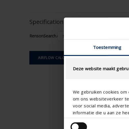
Specifications based on your calcula
RensonSearch.calculation.Gaastype
Toestemming
AIRFLOW CALCULATION
Deze website maakt gebrui
We gebruiken cookies om c
om ons websiteverkeer te 
voor social media, adver
informatie die u aan ze he