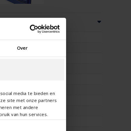
ns
100
-
Over
-
-
88.5
11.4
social media te bieden en
nze site met onze partners
0.296
ineren met andere
11.7
ruik van hun services.
0.293