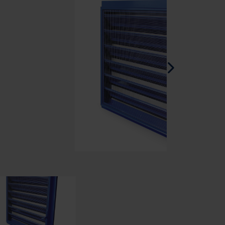
Španělština - Španělsko
Dánština - Dánsko
Norwegian - Norway
Švédština - Švédsko
Anglicky - Irsko
Anglicky - Kanada
Blízký Východ
Ruština - Rusko
Číňané - Čína