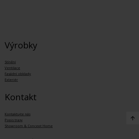
Výrobky
Stínění
Ventilace
Fasádní obklady
Exteriér
Kontakt
Kontaktujte nás
Popis trasy
Showroom & Concept Home