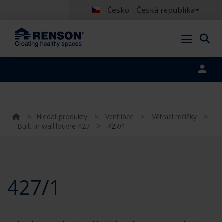
Česko - Česká republika
Portal login
>
Hledat produkty
>
Ventilace
>
Větrací mřížky
>
Built-in wall louvre 427
>
427/1
427/1