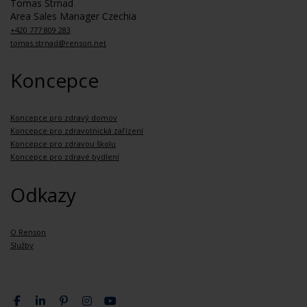
Tomas Strnad
Area Sales Manager Czechia
+420 777 809 283
tomas.strnad@renson.net
Koncepce
Koncepce pro zdravý domov
Koncepce pro zdravotnická zařízení
Koncepce pro zdravou školu
Koncepce pro zdravé bydlení
Odkazy
O Renson
Služby