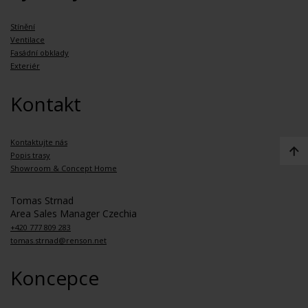
Stínění
Ventilace
Fasádní obklady
Exteriér
Kontakt
Kontaktujte nás
Popis trasy
Showroom & Concept Home
Tomas Strnad
Area Sales Manager Czechia
+420 777 809 283
tomas.strnad@renson.net
Koncepce