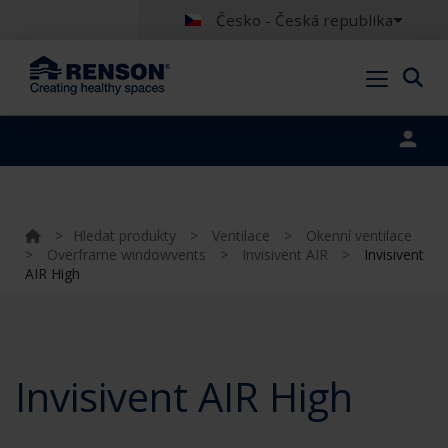
Česko - Česká republika
Portal login
>
Hledat produkty
>
Ventilace
>
Okenní ventilace
>
Overframe windowvents
>
Invisivent AIR
>
Invisivent
AIR High
Invisivent AIR High