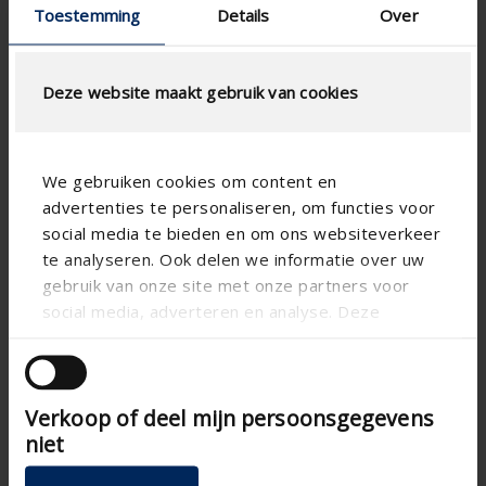
Toestemming
Details
Over
Deze website maakt gebruik van cookies
We gebruiken cookies om content en
advertenties te personaliseren, om functies voor
social media te bieden en om ons websiteverkeer
te analyseren. Ook delen we informatie over uw
gebruik van onze site met onze partners voor
social media, adverteren en analyse. Deze
partners kunnen deze gegevens combineren met
andere informatie die u aan ze heeft verstrekt of
die ze hebben verzameld op basis van uw gebruik
Verkoop of deel mijn persoonsgegevens
van hun services.
niet