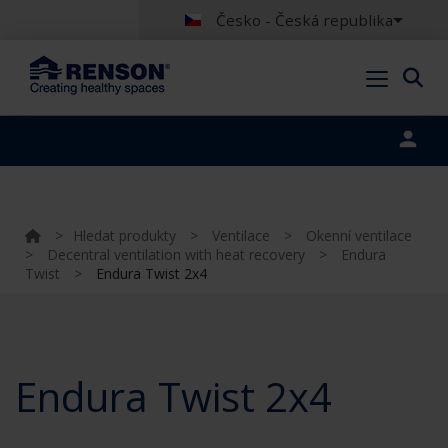
Česko - Česká republika
Portal login
>
Hledat produkty
>
Ventilace
>
Okenní ventilace
>
Decentral ventilation with heat recovery
>
Endura
Twist
>
Endura Twist 2x4
Endura Twist 2x4