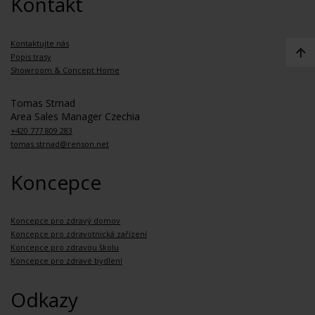
Kontakt
Kontaktujte nás
Popis trasy
Showroom & Concept Home
Tomas Strnad
Area Sales Manager Czechia
+420 777 809 283
tomas.strnad@renson.net
Koncepce
Koncepce pro zdravý domov
Koncepce pro zdravotnická zařízení
Koncepce pro zdravou školu
Koncepce pro zdravé bydlení
Odkazy