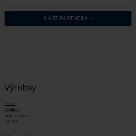
Výrobky
Stínění
Ventilace
Fasádní obklady
Exteriér