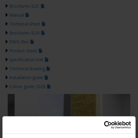
Brochures B2C
Manual
Technical sheet
Brochures B2B
DWG files
Product sheet
Specification text
Technical drawing
Installation guide
Colour guide 2026