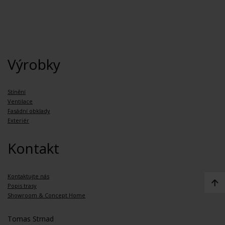
Výrobky
Stínění
Ventilace
Fasádní obklady
Exteriér
Kontakt
Kontaktujte nás
Popis trasy
Showroom & Concept Home
Tomas Strnad