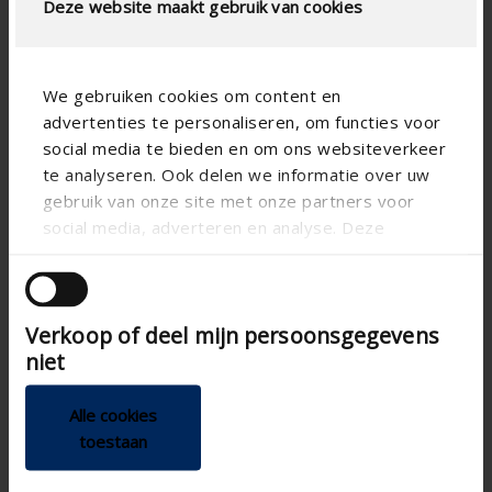
Deze website maakt gebruik van cookies
slat step (mm)
50
technical.standaardgaastype
-
We gebruiken cookies om content en
technical.ip_klasse
-
advertenties te personaliseren, om functies voor
technical.lameldiepte_mm
41
social media te bieden en om ons websiteverkeer
te analyseren. Ook delen we informatie over uw
Total louvre depth (mm)
-
gebruik van onze site met onze partners voor
K-factor (entry)
-
social media, adverteren en analyse. Deze
partners kunnen deze gegevens combineren met
CE coefficient
-
andere informatie die u aan ze heeft verstrekt of
K-factor (discharge)
-
die ze hebben verzameld op basis van uw gebruik
Verkoop of deel mijn persoonsgegevens
van hun services.
CD coefficient
-
niet
Water resistance at 0 m/s
-
(%)
Alle cookies
Water resistance at 0,5 m/s
-
toestaan
(%)