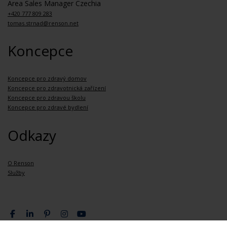
Area Sales Manager Czechia
+420 777 809 283
tomas.strnad@renson.net
Koncepce
Koncepce pro zdravý domov
Koncepce pro zdravotnická zařízení
Koncepce pro zdravou školu
Koncepce pro zdravé bydlení
Odkazy
O Renson
Služby