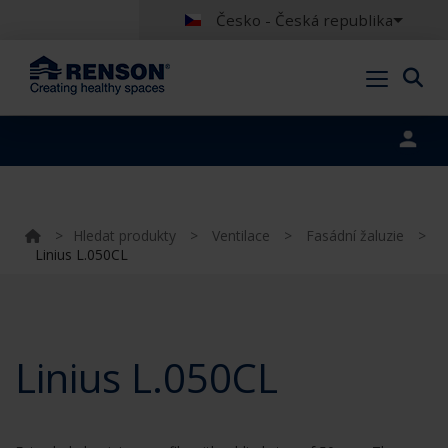
Česko - Česká republika
Portal login
>
Hledat produkty
>
Ventilace
>
Fasádní žaluzie
>
Linius L.050CL
Linius L.050CL