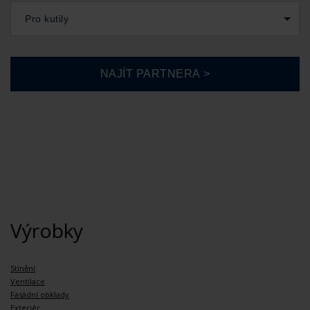
Pro kutily
Výrobky
Stínění
Ventilace
Fasádní obklady
Exteriér