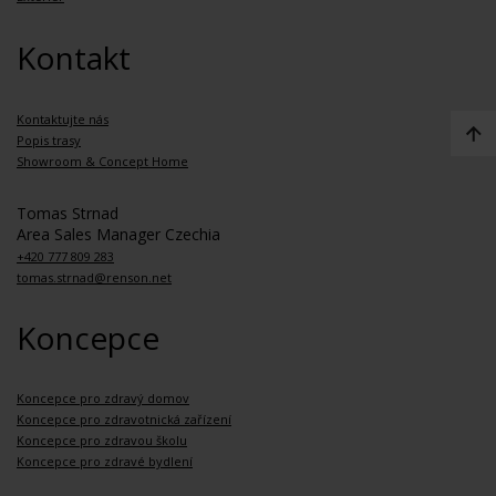
Kontakt
Kontaktujte nás
Popis trasy
Showroom & Concept Home
Tomas Strnad
Area Sales Manager Czechia
+420 777 809 283
tomas.strnad@renson.net
Koncepce
Koncepce pro zdravý domov
Koncepce pro zdravotnická zařízení
Koncepce pro zdravou školu
Koncepce pro zdravé bydlení