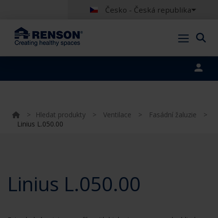
Česko - Česká republika
Portal login
>
Hledat produkty
>
Ventilace
>
Fasádní žaluzie
>
Linius L.050.00
Linius L.050.00