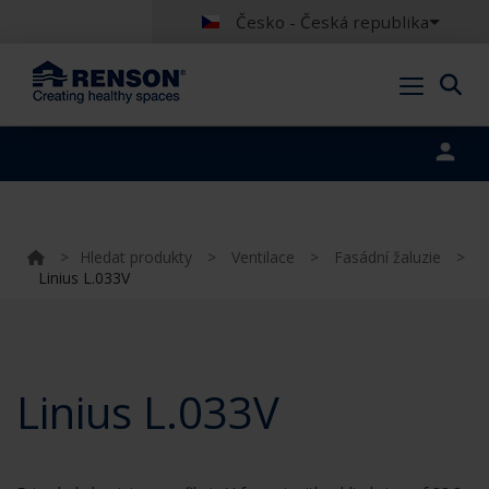
Česko - Česká republika
Portal login
>
Hledat produkty
>
Ventilace
>
Fasádní žaluzie
>
Linius L.033V
Linius L.033V