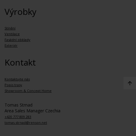
Výrobky
Stínění
Ventilace
Fasádní obklady
Exteriér
Kontakt
Kontaktujte nás
Popis trasy
Showroom & Concept Home
Tomas Strnad
Area Sales Manager Czechia
+420 777 809 283
tomas.strnad@renson.net