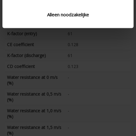
technical.ip_klasse
-
technical.lameldiepte_mm
39.6
Alleen noodzakelijke
Total louvre depth (mm)
-
K-factor (entry)
61
CE coefficient
0.128
K-factor (discharge)
61
CD coefficient
0.123
Water resistance at 0 m/s
-
(%)
Water resistance at 0,5 m/s
-
(%)
Water resistance at 1,0 m/s
-
(%)
Water resistance at 1,5 m/s
-
(%)