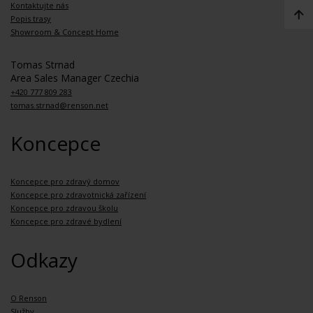
Kontaktujte nás
Popis trasy
Showroom & Concept Home
Tomas Strnad
Area Sales Manager Czechia
+420 777 809 283
tomas.strnad@renson.net
Koncepce
Koncepce pro zdravý domov
Koncepce pro zdravotnická zařízení
Koncepce pro zdravou školu
Koncepce pro zdravé bydlení
Odkazy
O Renson
Služby