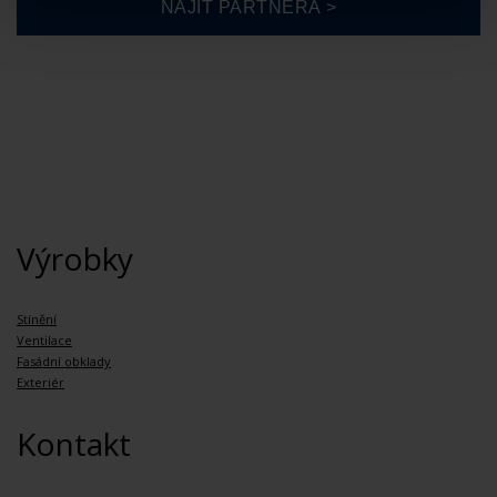
Výrobky
Stínění
Ventilace
Fasádní obklady
Exteriér
Kontakt