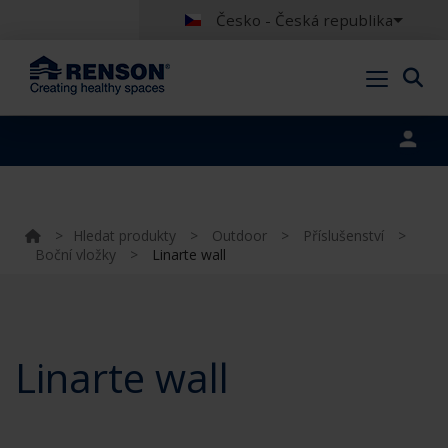
Česko - Česká republika
Portal login
>
Hledat produkty
>
Outdoor
>
Příslušenství
>
Boční vložky
>
Linarte wall
Linarte wall