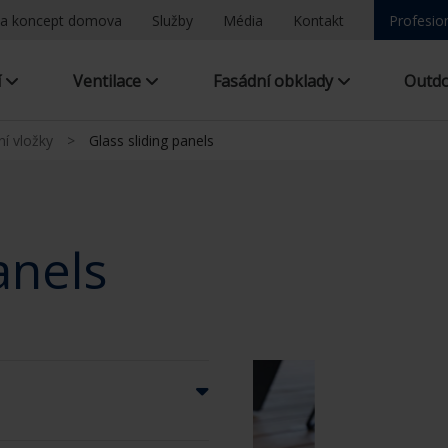
a koncept domova
Služby
Média
Kontakt
Profesio
í
Ventilace
Fasádní obklady
Outd
í vložky
>
Glass sliding panels
anels