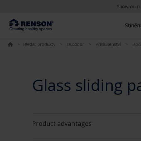
Showroom 
Stíněn
>
Hledat produkty
>
Outdoor
>
Příslušenství
>
Bočn
Glass sliding p
Product advantages