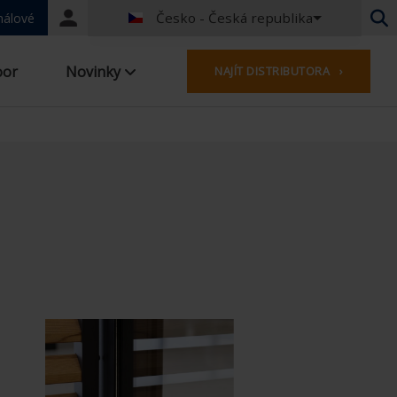
Česko - Česká republika
Portal
nálové
login
Holandština - Belgie
oor
Novinky
NAJÍT DISTRIBUTORA ›
Francouzština - Belgie
Holandština - Nizozemsko
Němčina - Německo
French - France
Worldwide
Angličtina - Spojené království
USA
French - Luxembourg
Německo - Rakousko
Německo - Švýcarsko
Francie - Švýcarsko
Česko - Česká republika
Maďarsko - Maďarsko
Italština - Itálie
Polish - Poland