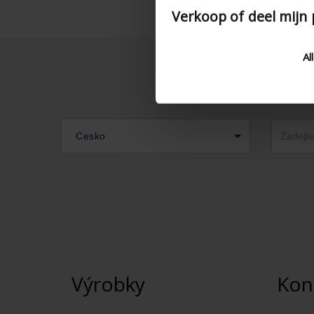
Verkoop of deel mijn
Al
Cesko
Výrobky
Kon