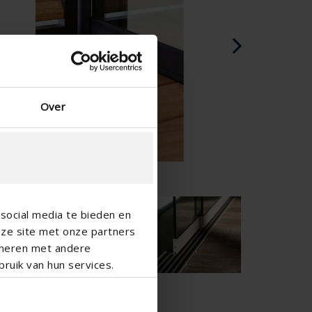
Španělština - Španělsko
Dánština - Dánsko
Norwegian - Norway
Švédština - Švédsko
Anglicky - Irsko
Anglicky - Kanada
Over
Blízký Východ
Ruština - Rusko
Číňané - Čína
social media te bieden en
nze site met onze partners
ineren met andere
ruik van hun services.