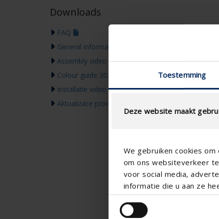
Downloads
FAQ
General information & warranty
Assembly video
Toestemming
Colour guide 2026
Installatie video
Aktualizace produktů & Komunikace
Deze website maakt gebrui
We gebruiken cookies om c
om ons websiteverkeer te 
voor social media, adver
informatie die u aan ze he