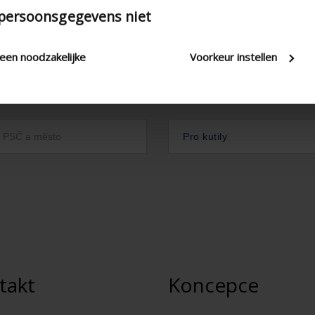
 persoonsgegevens niet
leen noodzakelijke
Voorkeur instellen
Pro kutily
takt
Koncepce