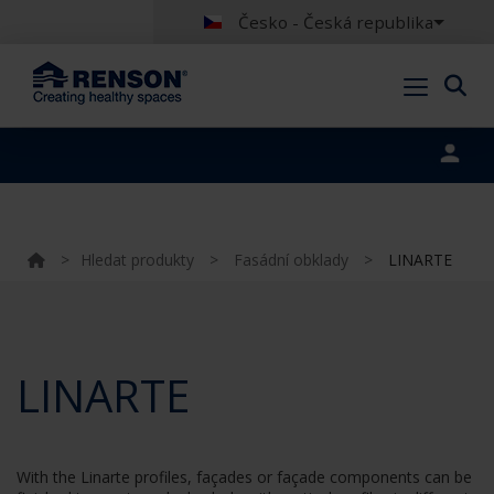
Česko - Česká republika
Portal login
>
Hledat produkty
>
Fasádní obklady
>
LINARTE
LINARTE
With the Linarte profiles, façades or façade components can be