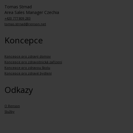
Tomas Strnad
Area Sales Manager Czechia
+420 777 809 283
tomas.strnad@renson.net
Koncepce
Koncepce pro zdravý domov
Koncepce pro zdravotnická zařízení
Koncepce pro zdravou školu
Koncepce pro zdravé bydlení
Odkazy
O Renson
Služby