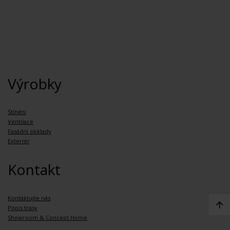
Výrobky
Stínění
Ventilace
Fasádní obklady
Exteriér
Kontakt
Kontaktujte nás
Popis trasy
Showroom & Concept Home